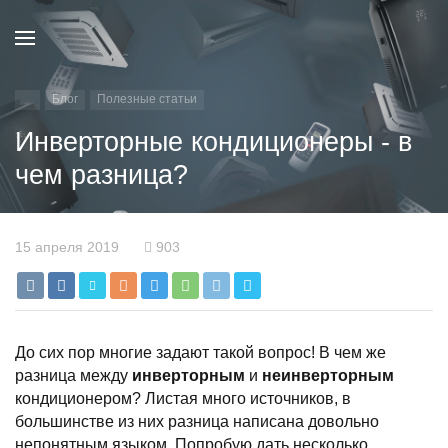
Блог
Полезные статьи
Инверторные кондиционеры - в
чем разница?
15 апреля 2019
903
До сих пор многие задают такой вопрос! В чем же
разница между
инверторным
и
неинверторным
кондиционером? Листая много источников, в
большинстве из них разница написана довольно
непонятным языком. Попробую дать несколько