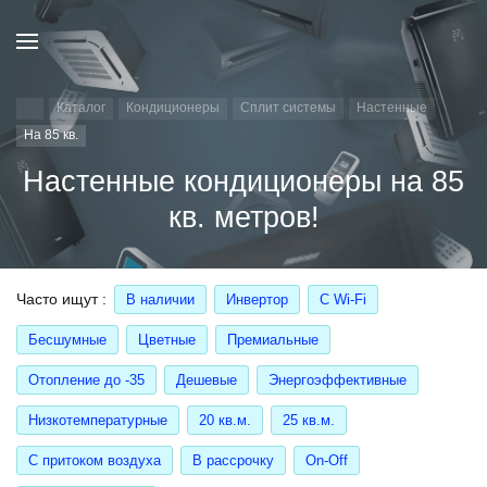
Каталог
Кондиционеры
Сплит системы
Настенные
На 85 кв.
Настенные кондиционеры на 85
кв. метров!
Часто ищут
В наличии
Инвертор
С Wi-Fi
Бесшумные
Цветные
Премиальные
Отопление до -35
Дешевые
Энергоэффективные
Низкотемпературные
20 кв.м.
25 кв.м.
С притоком воздуха
В рассрочку
On-Off