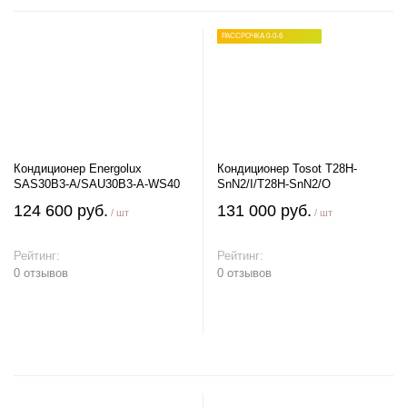
РАССРОЧКА 0-0-6
Кондиционер Energolux
Кондиционер Tosot T28H-
SAS30B3-A/SAU30B3-A-WS40
SnN2/I/T28H-SnN2/O
124 600 руб.
131 000 руб.
/ шт
/ шт
Рейтинг:
Рейтинг:
0 отзывов
0 отзывов
В корзину
В корзину