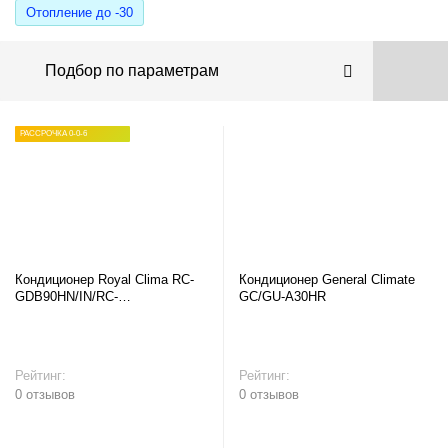
Отопление до -30
Подбор по параметрам
РАССРОЧКА 0-0-6
Кондиционер Royal Clima RC-
Кондиционер General Climate
GDB90HN/IN/RC-
GC/GU-A30HR
GDB90HN/OUT
Рейтинг:
Рейтинг:
0 отзывов
0 отзывов
В корзину
В корзину