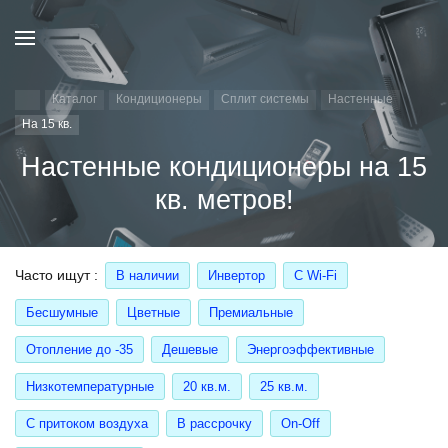
Каталог
Кондиционеры
Сплит системы
Настенные
На 15 кв.
Настенные кондиционеры на 15
кв. метров!
Часто ищут
В наличии
Инвертор
С Wi-Fi
Бесшумные
Цветные
Премиальные
Отопление до -35
Дешевые
Энергоэффективные
Низкотемпературные
20 кв.м.
25 кв.м.
С притоком воздуха
В рассрочку
On-Off