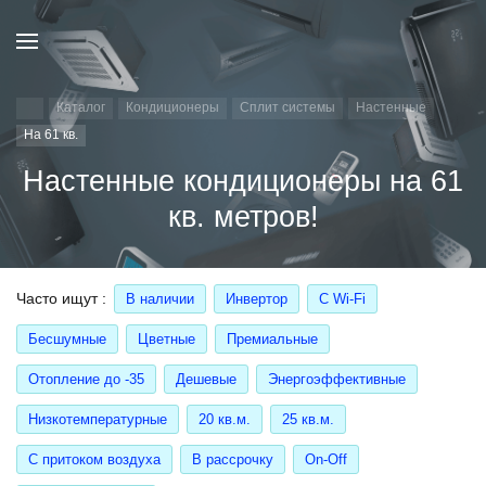
Каталог
Кондиционеры
Сплит системы
Настенные
На 61 кв.
Настенные кондиционеры на 61
кв. метров!
Часто ищут
В наличии
Инвертор
С Wi-Fi
Бесшумные
Цветные
Премиальные
Отопление до -35
Дешевые
Энергоэффективные
Низкотемпературные
20 кв.м.
25 кв.м.
С притоком воздуха
В рассрочку
On-Off