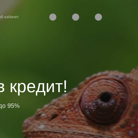
й кабинет
в кредит!
 до 95%