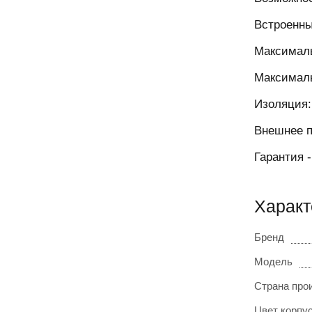
Встроенны
Максималь
Максималь
Изоляция:
Внешнее п
Гарантия -
Характ
Бренд
Модель
Страна про
Цвет корпу