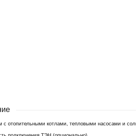
ние
 с отопительными котлами, тепловыми насосами и со
ть подключения ТЭН (опционально)