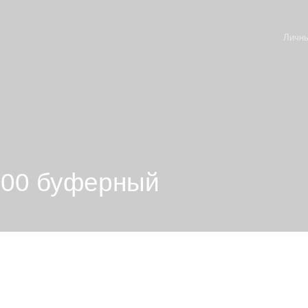
Личны
800 буферный