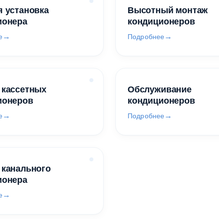
 установка
Высотный монтаж
ионера
кондиционеров
е
Подробнее
 кассетных
Обслуживание
ионеров
кондиционеров
е
Подробнее
 канального
ионера
е