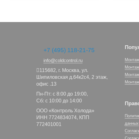
Попу
+7 (495) 118-21-75
Монтаж
info@coldcontrol.ru
Монтаж
115682,
г. Москва,
ул.
Монтаж
Шипиловская д.64к2с4, 2 этаж,
Монтаж
офис .13
Пн-Пт: с 8:00 до 19:00,
Сб: с 10:00 до 14:00
Прав
ООО «Контроль Холода»
Полити
ИНН 7724834074, КПП
данных
772401001
Соглас
Соглас