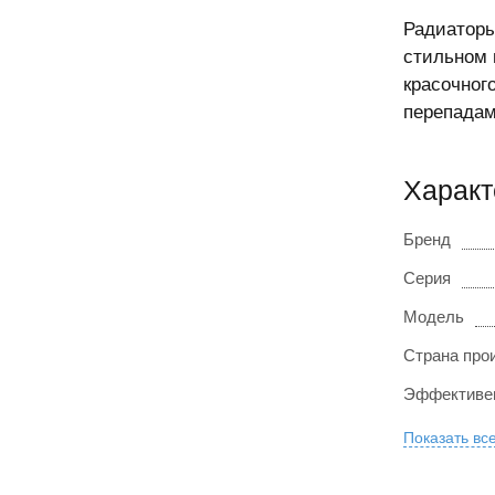
Радиаторы
стильном 
красочног
перепадам
Характ
Бренд
Серия
Модель
Страна про
Эффективен
Показать вс