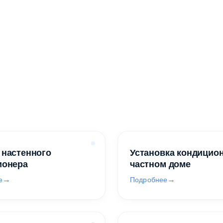
 настенного
Установка кондицио
ионера
частном доме
е
Подробнее