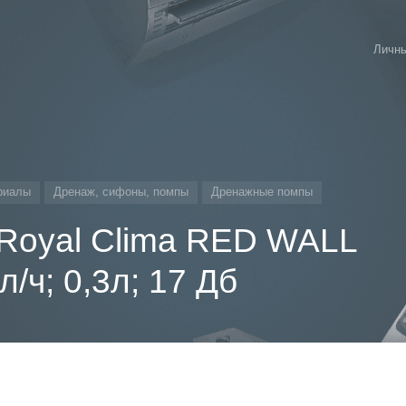
Личны
риалы
Дренаж, сифоны, помпы
Дренажные помпы
Royal Clima RED WALL
л/ч; 0,3л; 17 Дб