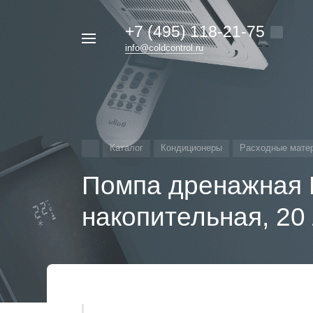
+7 (495) 118-21-75
Например,
info@coldcontrol.ru
кондиционер
Найти
везде
Дайкин
Каталог
Кондиционеры
Расходные мате
Помпа дренажная 
накопительная, 20 