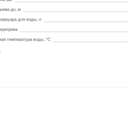
ъема до, м
зервуара для воды, л
перегрева
ая температура воды, °С
е