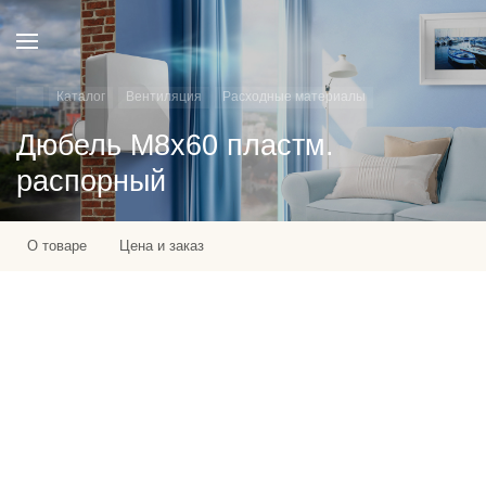
Каталог
Вентиляция
Расходные материалы
Дюбель М8х60 пластм.
распорный
О товаре
Цена и заказ