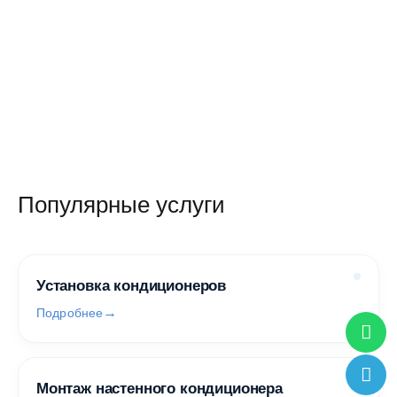
176 344 руб.
146 989 руб.
/ шт
/ шт
Популярные услуги
Установка кондиционеров
Подробнее
Монтаж настенного кондиционера