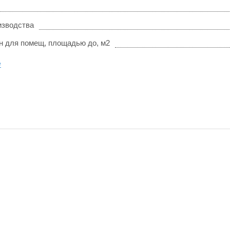
изводства
 для помещ, площадью до, м2
е