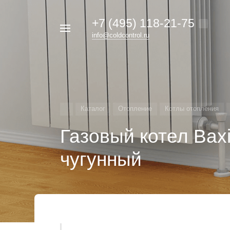
+7 (495) 118-21-75
Например,
info@coldcontrol.ru
кондиционер
Найти
везде
Дайкин
Каталог
Отопление
Котлы отопления
Газовый котел Bax
чугунный