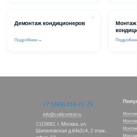
Демонтаж кондиционеров
Монтаж
кондиц
Подробнее
Подробне
Попу
+7 (495) 118-21-75
Монтаж
info@coldcontrol.ru
Монтаж
115682,
г. Москва,
ул.
Монтаж
Шипиловская д.64к2с4, 2 этаж,
Монтаж