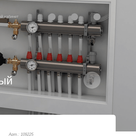
й кабинет
ный
Арт.: 109225