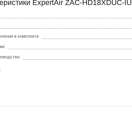
еристики ExpertAir ZAC-HD18XDUC-
вления в комплекте
ии
изводства
е
0-0-6