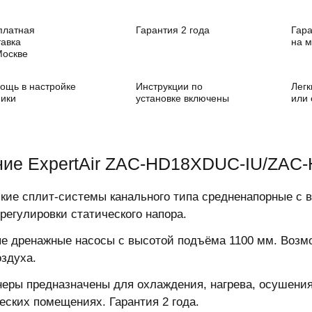
платная
Гарантия 2 года
Гара
тавка
на 
Москве
ощь в настройке
Инструкции по
Легк
ники
установке включены
или
ние ExpertAir ZAC-HD18XDUC-IU/ZAC
кие сплит-системы канального типа средненапорные с в
 регулировки статического напора.
е дренажные насосы с высотой подъёма 1100 мм. Возм
оздуха.
еры предназначены для охлаждения, нагрева, осушени
еских помещениях. Гарантия 2 года.