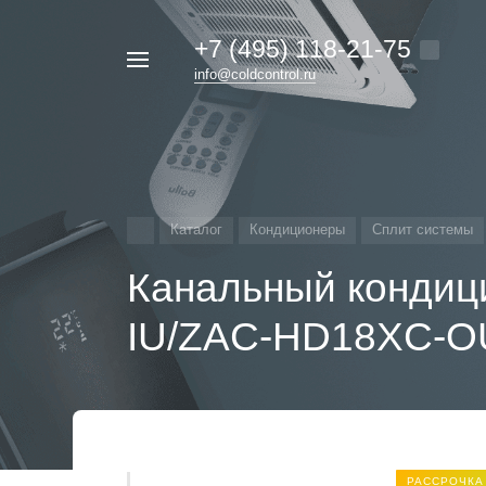
+7 (495) 118-21-75
Например,
info@coldcontrol.ru
кондиционер
Найти
везде
Дайкин
Каталог
Кондиционеры
Сплит системы
Канальный кондиц
IU/ZAC-HD18XC-O
РАССРОЧКА 