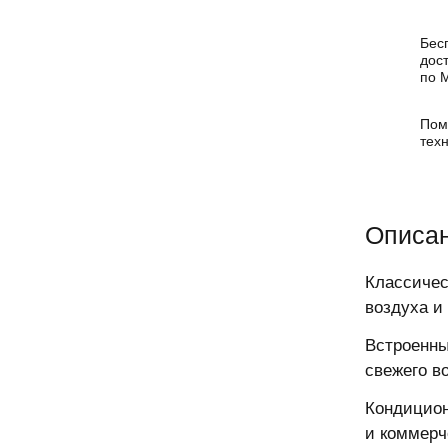
Бес
дос
по 
Пом
тех
Описа
Классичес
воздуха и
Встроенны
свежего в
Кондицион
и коммерч