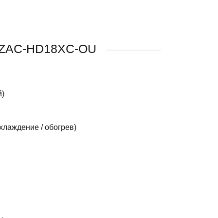
U/ZAC-HD18XC-OU
й)
хлаждение / обогрев)