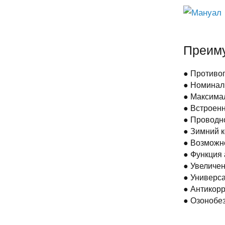
Мануал
Преим
● Противо
● Номиналь
● Максимал
● Встроен
● Проводн
● Зимний к
● Возможн
● Функция 
● Увеличен
● Универса
● Антикорр
● Озонобе