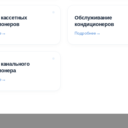
 кассетных
Обслуживание
ионеров
кондиционеров
е
Подробнее
 канального
ионера
е