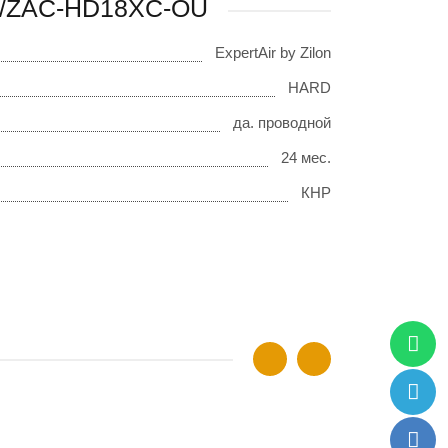
IU/ZAC-HD18XC-OU
ExpertAir by Zilon
HARD
да. проводной
24 мес.
КНР