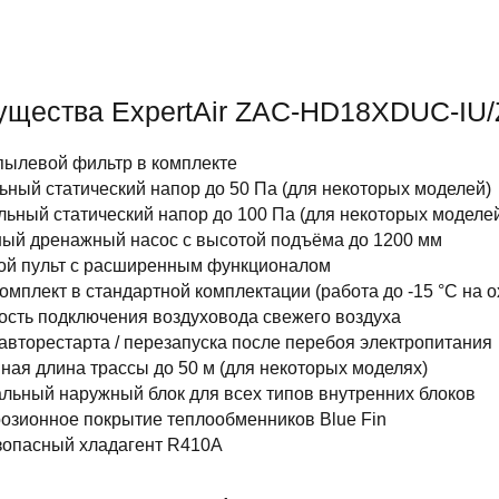
ущества ExpertAir ZAC-HD18XDUC-I
пылевой фильтр в комплекте
ный статический напор до 50 Па (для некоторых моделей)
ьный статический напор до 100 Па (для некоторых моделе
ный дренажный насос с высотой подъёма до 1200 мм
ой пульт с расширенным функционалом
омплект в стандартной комплектации (работа до -15 °С на о
ость подключения воздуховода свежего воздуха
авторестарта / перезапуска после перебоя электропитания
ная длина трассы до 50 м (для некоторых моделях)
льный наружный блок для всех типов внутренних блоков
озионное покрытие теплообменников Blue Fin
зопасный хладагент R410A