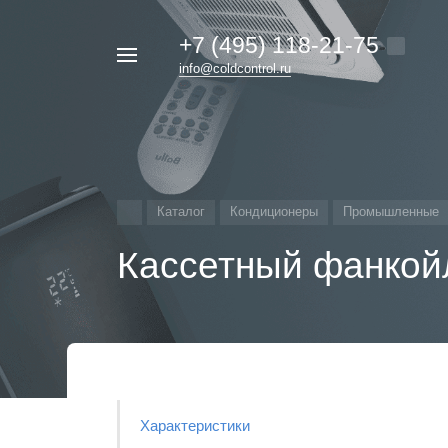
+7 (495) 118-21-75
Например,
info@coldcontrol.ru
кондиционер
Найти
везде
Дайкин
Каталог
Кондиционеры
Промышленные
Кассетный фанкой
Характеристики