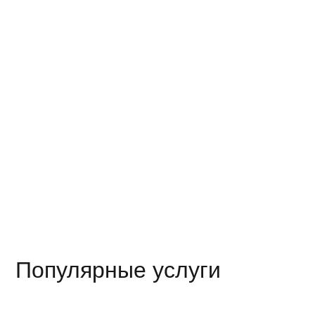
Кассетный 
Кассетны
Кассетны
Кассетны
Популярные услуги