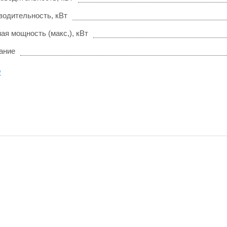
водительность, кВт
ая мощность (макс,), кВт
ание
е