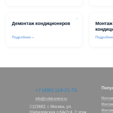
Демонтаж кондиционеров
Монтаж
кондиц
Подробнее
Подробне
Попу
+7 (495) 118-21-75
Монтаж
info@coldcontrol.ru
Монтаж
115682,
г. Москва,
ул.
Монтаж
Шипиловская д.64к2с4, 2 этаж,