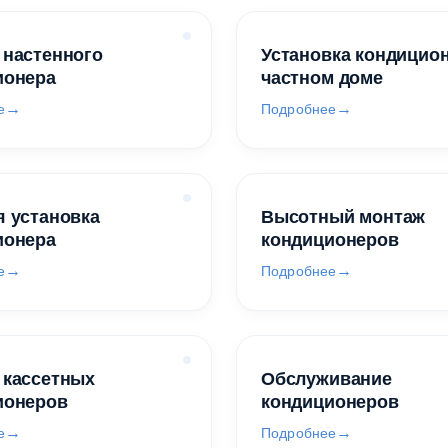
 настенного
Установка кондицио
ионера
частном доме
е
Подробнее
 установка
Высотный монтаж
ионера
кондиционеров
е
Подробнее
 кассетных
Обслуживание
ионеров
кондиционеров
е
Подробнее