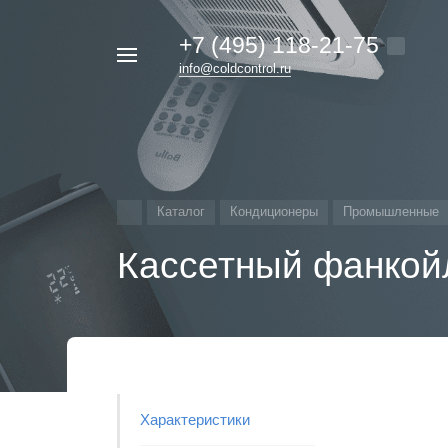
+7 (495) 118-21-75
Например,
info@coldcontrol.ru
кондиционер
Найти
везде
Дайкин
Каталог
Кондиционеры
Промышленные
Кассетный фанко
Характеристики