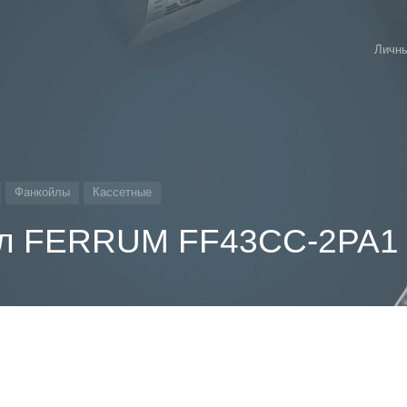
Личны
Фанкойлы
Кассетные
йл FERRUM FF43CC-2PA1