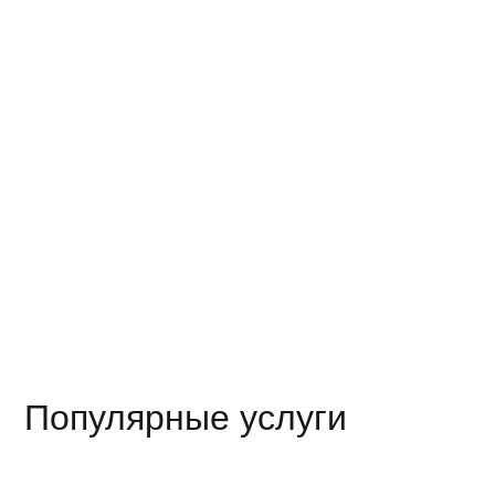
Кассетный 
Кассетны
Кассетны
Кассетны
Популярные услуги