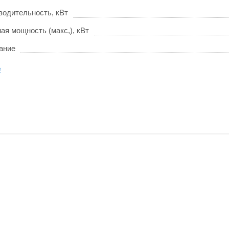
водительность, кВт
ая мощность (макс,), кВт
ание
е