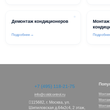
Демонтаж кондиционеров
Монтаж
кондиц
Подробнее
Подробне
Попу
+7 (495) 118-21-75
Монтаж
info@coldcontrol.ru
Монтаж
115682,
г. Москва,
ул.
Монтаж
Шипиловская д.64к2с4, 2 этаж,