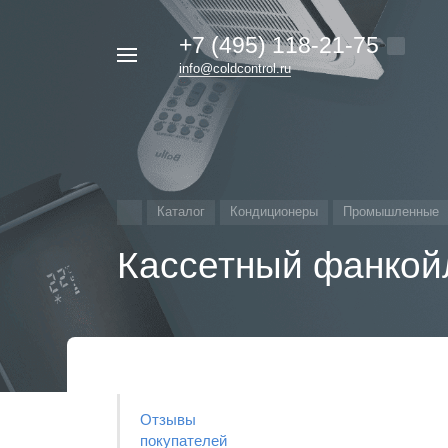
+7 (495) 118-21-75
Например,
info@coldcontrol.ru
кондиционер
Найти
везде
Дайкин
Каталог
Кондиционеры
Промышленные
Кассетный фанкой
Отзывы
покупателей