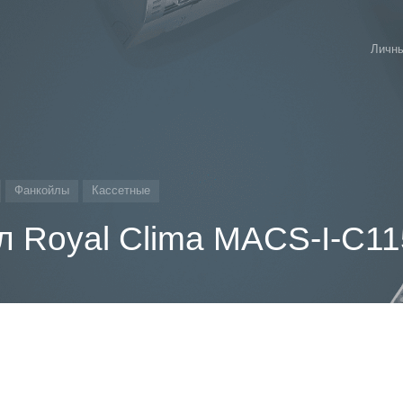
Личны
Фанкойлы
Кассетные
л Royal Clima MACS-I-C1