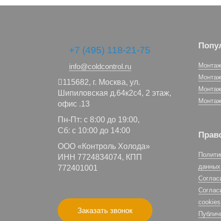
Попу
+7 (495) 118-21-75
Монтаж
info@coldcontrol.ru
Монтаж
115682,
г. Москва,
ул.
Монтаж
Шипиловская д.64к2с4, 2 этаж,
Монтаж
офис .13
Пн-Пт: с 8:00 до 19:00,
Сб: с 10:00 до 14:00
Прав
ООО «Контроль Холода»
Полити
ИНН 7724834074, КПП
данных
772401001
Соглас
Соглас
cookies
Заказать звонок
Публич