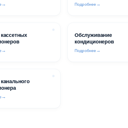
е
Подробнее
 кассетных
Обслуживание
ионеров
кондиционеров
е
Подробнее
 канального
ионера
е