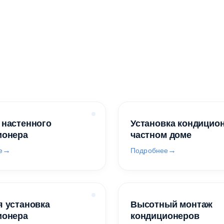
 настенного
Установка кондицио
ионера
частном доме
е
Подробнее
 установка
Высотный монтаж
ионера
кондиционеров