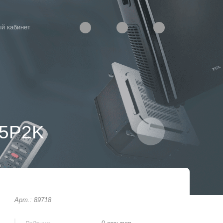
й кабинет
15P2K
Арт.: 89718