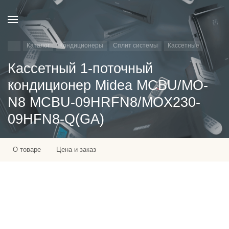
Каталог
Кондиционеры
Сплит системы
Кассетные
Кассетный 1-поточный
кондиционер Midea MCBU/MO-
N8 MCBU-09HRFN8/MOX230-
09HFN8-Q(GA)
О товаре
Цена и заказ