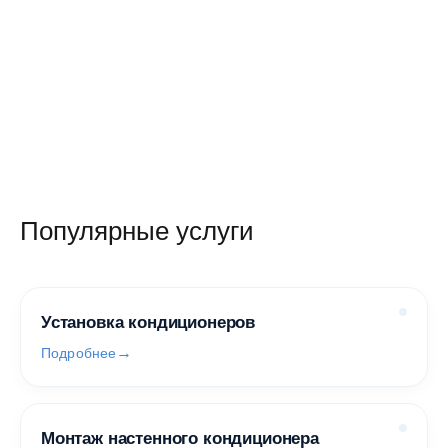
510 руб.
40,92 руб.
460 руб.
498 руб.
/ шт
/ шт
/ шт
/ шт
Популярные услуги
Установка кондиционеров
Подробнее
Монтаж настенного кондиционера