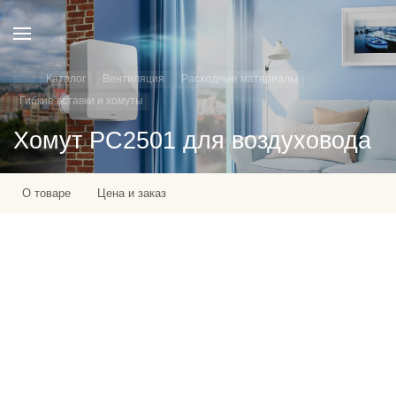
Каталог
Вентиляция
Расходные материалы
Гибкие вставки и хомуты
Хомут РС2501 для воздуховода
О товаре
Цена и заказ