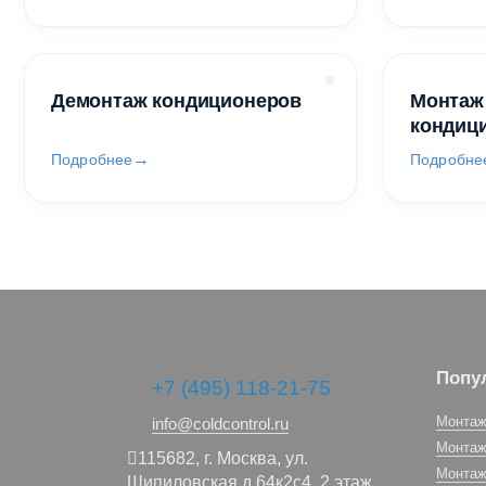
Демонтаж кондиционеров
Монтаж
кондиц
Подробнее
Подробне
Попу
+7 (495) 118-21-75
Монтаж
info@coldcontrol.ru
Монтаж
115682,
г. Москва,
ул.
Монтаж
Шипиловская д.64к2с4, 2 этаж,