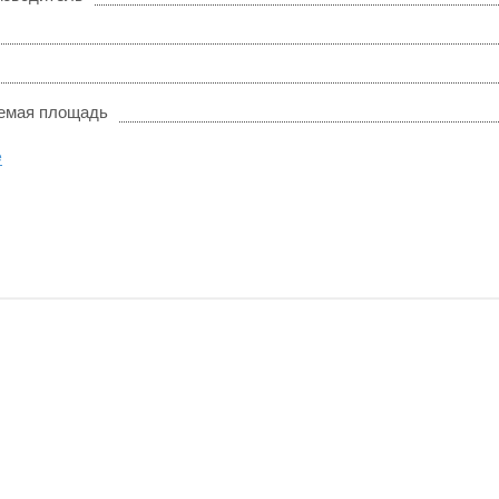
емая площадь
е