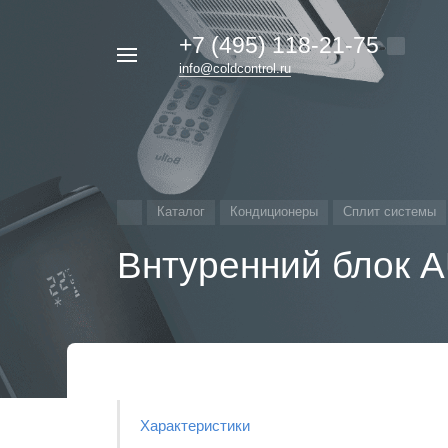
+7 (495) 118-21-75
Например,
info@coldcontrol.ru
кондиционер
Найти
везде
Дайкин
Каталог
Кондиционеры
Сплит системы
Внтуренний блок
Характеристики