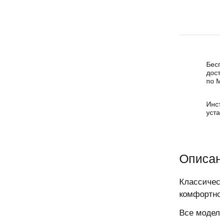
Бес
дос
по 
Инс
уст
Описа
Классичес
комфортно
Все модел