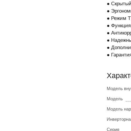
● Скрыты
● Эргоном
● Режим 
● Функци
● Антикор
● Надежны
● Дополни
● Гарантия
Харак
Модель вну
Модель
Модель нар
Инверторна
Серия