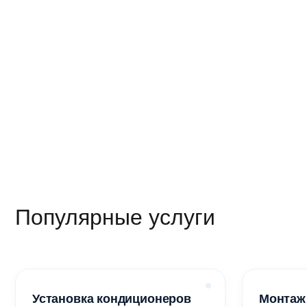
Кондиционе
Кондици
Кондицио
Кондицио
19 190 р
72 440 
48 450 
Популярные услуги
Установка кондиционеров
Монтаж