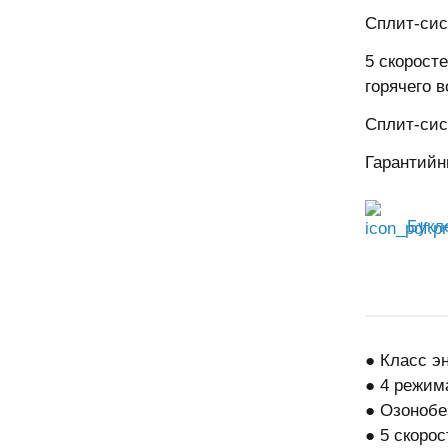
Сплит-сис
5 скорост
горячего в
Сплит-сис
Гарантийн
Букл
● Класс э
● 4 режим
● Озонобе
● 5 скоро