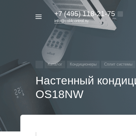
+7 (495) 118-21-75
Например,
info@coldcontrol.ru
кондиционер
Найти
везде
Дайкин
Каталог
Кондиционеры
Сплит системы
Настенный кондиц
OS18NW