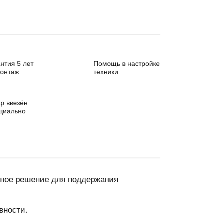
нтия 5 лет
Помощь в настройке
монтаж
техники
р ввезён
циально
вное решение для поддержания
вности.