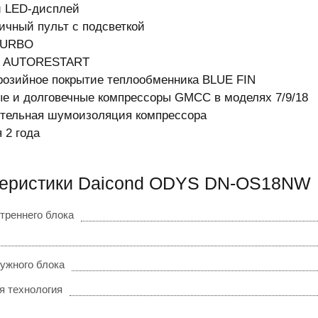
й LED-дисплей
ичный пульт с подсветкой
TURBO
я AUTORESTART
розийное покрытие теплообменника BLUE FIN
е и долговечные компрессоры GMCC в моделях 7/9/18
тельная шумоизоляция компрессора
 2 года
теристики Daicond ODYS DN-OS18NW
треннего блока
ужного блока
я технология