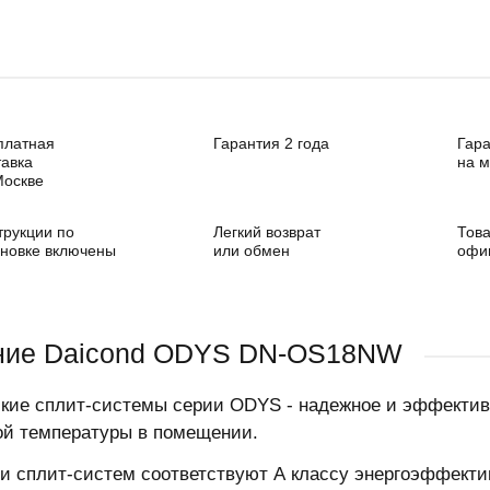
платная
Гарантия 2 года
Гара
тавка
на 
Москве
трукции по
Легкий возврат
Това
ановке включены
или обмен
офи
ние Daicond ODYS DN-OS18NW
кие сплит-системы серии ODYS - надежное и эффекти
й температуры в помещении.
и сплит-систем соответствуют А классу энергоэффекти