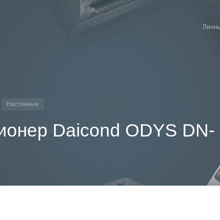
Личны
Настенные
ионер Daicond ODYS DN-