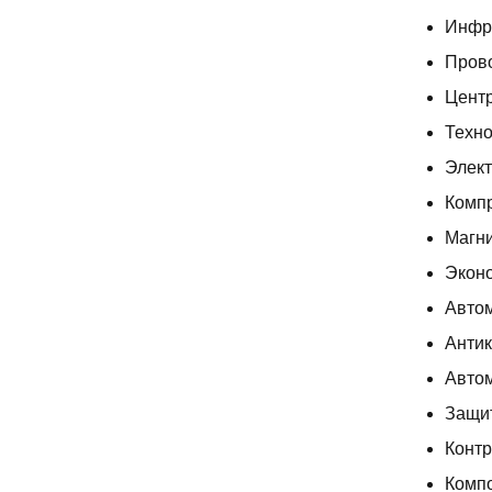
Инфра
Прово
Цент
Техно
Элек
Комп
Магни
Экон
Автом
Анти
Автом
Защит
Контр
Комп