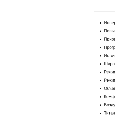
Инвер
Повы
Прио
Прог
Источ
Широ
Режим
Режи
Объе
Комф
Возд
Тита