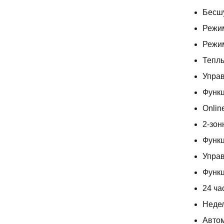
Бесш
Режим
Режим
Теплы
Управ
Функц
Online
2-зон
Функц
Упра
Функц
24 ча
Неде
Авто