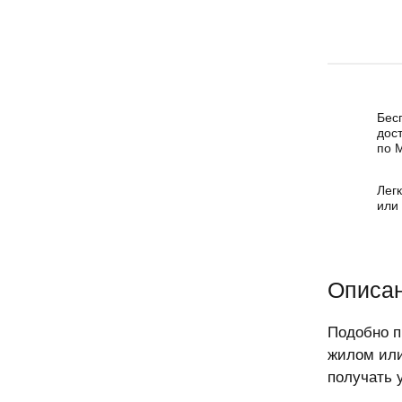
Бес
дос
по 
Легк
или
Описан
Подобно п
жилом или
получать 