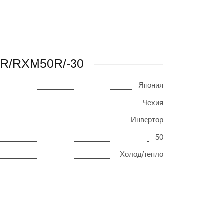
0R/RXM50R/-30
Япония
Чехия
Инвертор
50
Холод/тепло