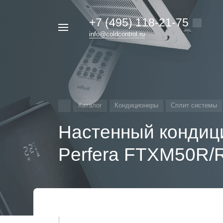
+7 (495) 118-21-75
Например,
info@coldcontrol.ru
кондиционер
Найти
везде
Дайкин
Каталог
Кондиционеры
Сплит системы
Настенный кондиц
Perfera FTXM50R/