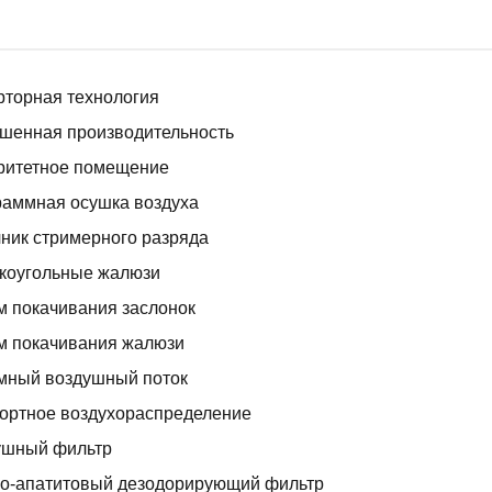
торная технология
шенная производительность
ритетное помещение
раммная осушка воздуха
ник стримерного разряда
коугольные жалюзи
 покачивания заслонок
м покачивания жалюзи
мный воздушный поток
ортное воздухораспределение
ушный фильтр
но-апатитовый дезодорирующий фильтр