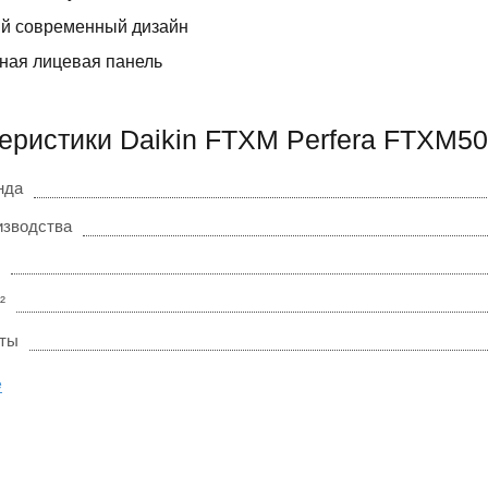
й современный дизайн
ная лицевая панель
еристики Daikin FTXM Perfera FTXM5
нда
изводства
²
оты
е