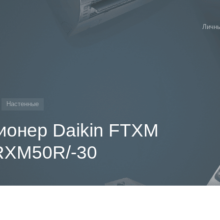
Личны
Настенные
ионер Daikin FTXM
RXM50R/-30