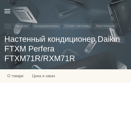
Каталог
Кондиционеры
Сплит системы
Настенные
Настенный кондиционер Daikin
FTXM Perfera
FTXM71R/RXM71R
О товаре
Цена и заказ