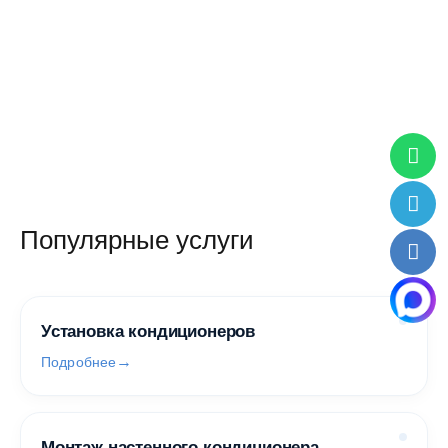
27 990 руб.
95 900 руб.
/ шт
/ шт
Популярные услуги
Установка кондиционеров
Подробнее
Монтаж настенного кондиционера