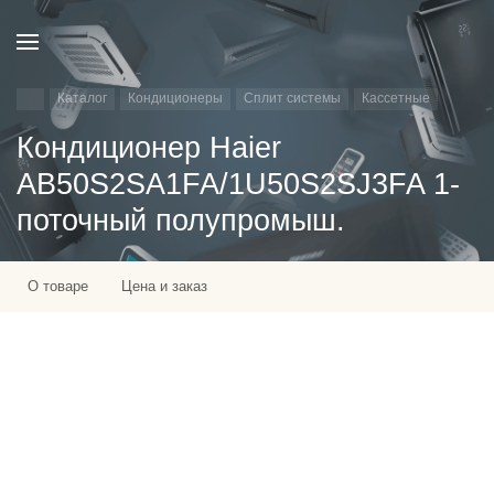
Каталог
Кондиционеры
Сплит системы
Кассетные
Кондиционер Haier
AB50S2SA1FA/1U50S2SJ3FA 1-
поточный полупромыш.
О товаре
Цена и заказ