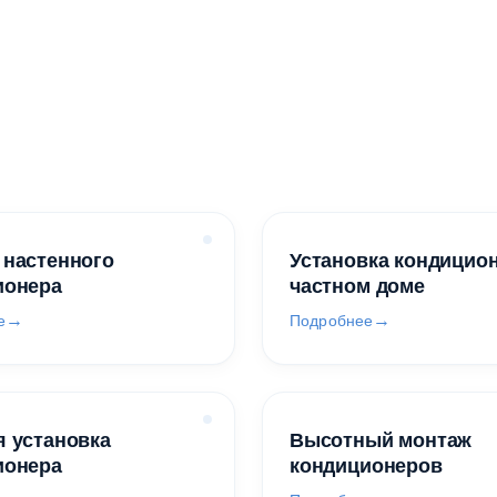
 настенного
Установка кондицио
ионера
частном доме
е
Подробнее
 установка
Высотный монтаж
ионера
кондиционеров