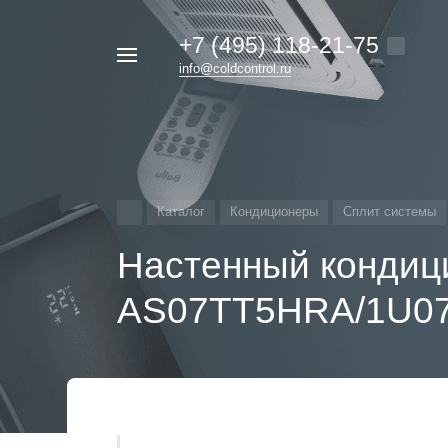
+7 (495) 118-21-75
Например,
info@coldcontrol.ru
кондиционер
Найти
везде
Дайкин
Каталог
Кондиционеры
Сплит системы
Настенный кондиц
AS07TT5HRA/1U0