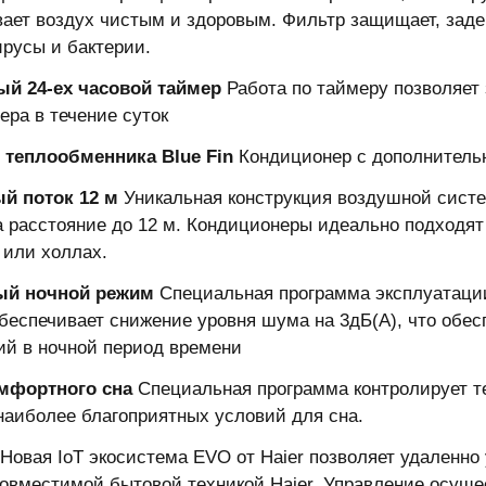
ает воздух чистым и здоровым. Фильтр защищает, заде
ирусы и бактерии.
ый 24-ех часовой таймер
Работа по таймеру позволяет
ера в течение суток
 теплообменника Blue Fin
Кондиционер с дополнитель
й поток 12 м
Уникальная конструкция воздушной сист
а расстояние до 12 м. Кондиционеры идеально подходя
 или холлах.
ый ночной режим
Специальная программа эксплуатации
беспечивает снижение уровня шума на 3дБ(А), что обес
ий в ночной период времени
мфортного сна
Специальная программа контролирует т
наиболее благоприятных условий для сна.
Новая IoT экосистема EVO от Haier позволяет удаленно
совместимой бытовой техникой Haier. Управление осущ