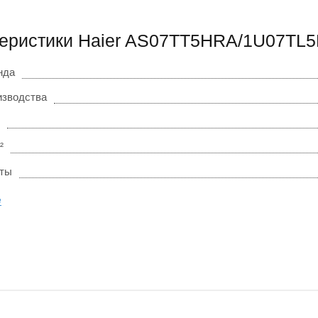
еристики Haier AS07TT5HRA/1U07TL
нда
изводства
²
оты
е