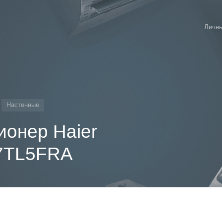
Личны
Настенные
ионер Haier
7TL5FRA