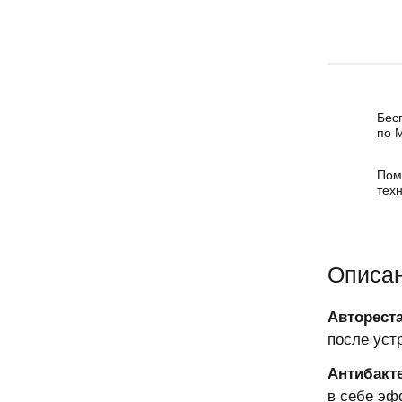
Бес
по 
Пом
тех
Описа
Авторест
после уст
Антибакт
в себе эф