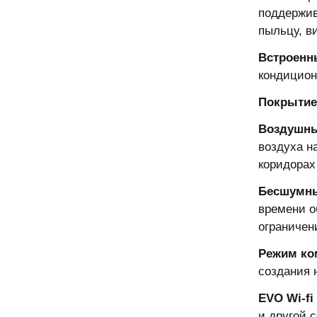
поддержив
пыльцу, в
Встроенн
кондицион
Покрытие
Воздушны
воздуха н
коридорах
Бесшумн
времени о
ограничен
Режим ко
создания 
EVO Wi-fi
и другой 