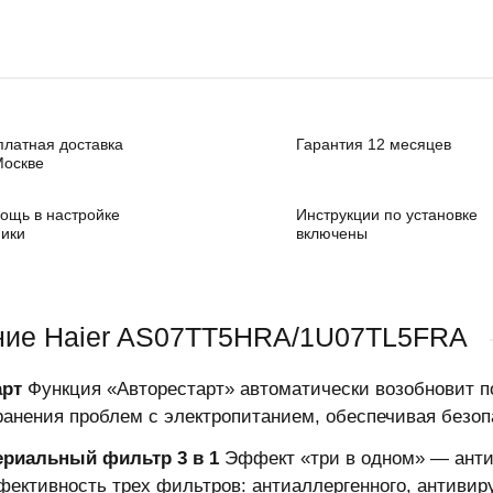
платная доставка
Гарантия 12 месяцев
Москве
ощь в настройке
Инструкции по установке
ники
включены
ние Haier AS07TT5HRA/1U07TL5FRA
арт
Функция «Авторестарт» автоматически возобновит 
ранения проблем с электропитанием, обеспечивая безопа
ериальный фильтр 3 в 1
Эффект «три в одном» — анти
фективность трех фильтров: антиаллергенного, антивир