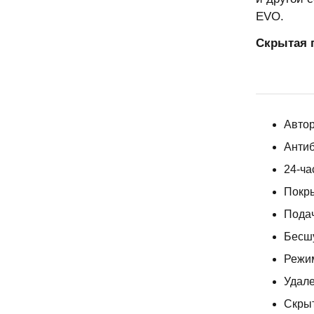
EVO.
Скрытая 
Автор
Антиб
24-ча
Покры
Подач
Бесш
Режи
Удале
Скрыт