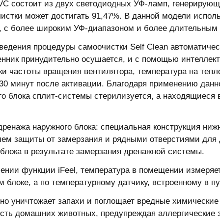
C состоит из двух светодиодных УФ-ламп, генерирующ
чистки может достигать 91,47%. В данной модели исполь
, с более широким УФ-диапазоном и более длительным 
ведения процедуры самоочистки Self Clean автоматичес
нник принудительно осушается, и с помощью интеллект
ки частоты вращения вентилятора, температура на тепл
 30 минут после активации. Благодаря применению данн
го блока сплит-системы стерилизуется, а находящиеся
дренажа наружного блока: специальная конструкция нижн
лем защиты от замерзания и рядными отверстиями для 
 блока в результате замерзания дренажной системы.
ении функции iFeel, температура в помещении измеряет
м блоке, а по температурному датчику, встроенному в п
о уничтожает запахи и поглощает вредные химические
сть домашних животных, предупреждая аллергические 