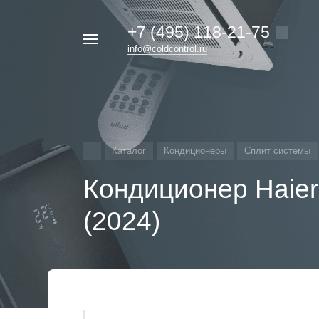
+7 (495) 118-21-75
Например,
info@coldcontrol.ru
кондиционер
Найти
везде
Дайкин
Каталог
Кондиционеры
Сплит системы
Кондиционер Haie
(2024)