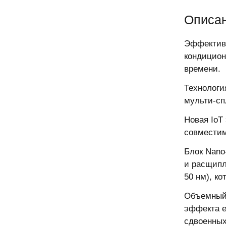
Описан
Эффективн
кондицион
времени.
Технологи
мульти-сп
Новая IoT
совместим
Блок Nano
и расщипл
50 нм), к
Объемный 
эффекта е
сдвоенных