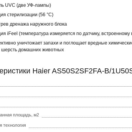
ль UVC (две УФ-лампы)
ия стерилизации (56 °C)
рев дренажа наружного блока
ия iFeel (температура измеряется по датчику, встроенному 
тивно уничтожает запахи и поглощает вредные химически
, шерсть домашних животных
еристики Haier AS50S2SF2FA-B/1U50
анная площадь, м2
я технология