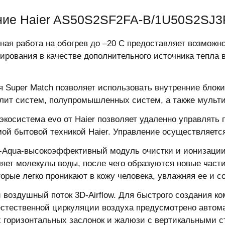
ие Haier AS50S2SF2FA-B/1U50S2SJ3F
ая работа на обогрев до –20 С предоставляет возможн
ирования в качестве дополнительного источника тепла 
я Super Match позволяет использовать внутренние блок
лит систем, полупромышленных систем, а также мульт
 экосистема evo от Haier позволяет удаленно управлять 
ой бытовой техникой Haier. Управление осуществляетс
-Aqua-высокоэффективный модуль очистки и ионизации
яет молекулы воды, после чего образуются новые част
оторые легко проникают в кожу человека, увлажняя ее и
воздушный поток 3D-Airflow. Для быстрого создания к
стественной циркуляции воздуха предусмотрено автома
 горизонтальных заслонок и жалюзи с вертикальными с