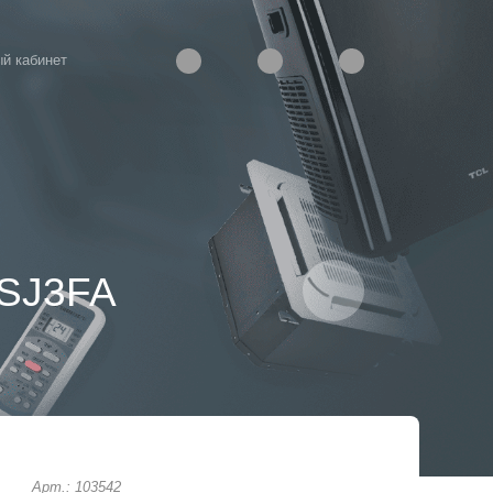
й кабинет
2SJ3FA
Арт.: 103542