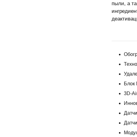
пыли, а т
ингредиен
деактивац
Обогр
Техно
Удале
Блок 
3D-Ai
Иннов
Датчи
Датчи
Модул