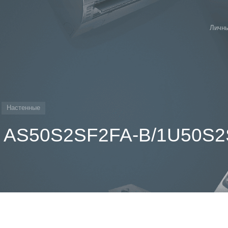
Личны
Настенные
r AS50S2SF2FA-B/1U50S