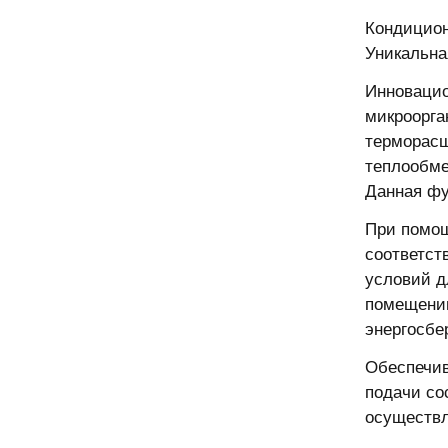
Кондицион
Уникальна
Инновацио
микроорга
терморасш
теплообме
Данная фу
При помощ
соответст
условий д
помещении
энергосбе
Обеспечив
подачи со
осуществл