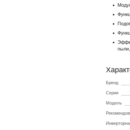
Моду
Функц
Подог
Функц
Эффек
пыли
Характ
Бренд
Серия
Модель
Рекомендов
Инверторна