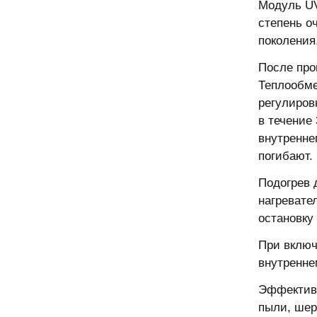
Модуль UV
степень о
поколения
После про
Теплообме
регулиров
в течение
внутренне
погибают.
Подогрев 
нагревате
остановку
При включ
внутренне
Эффективн
пыли, шер