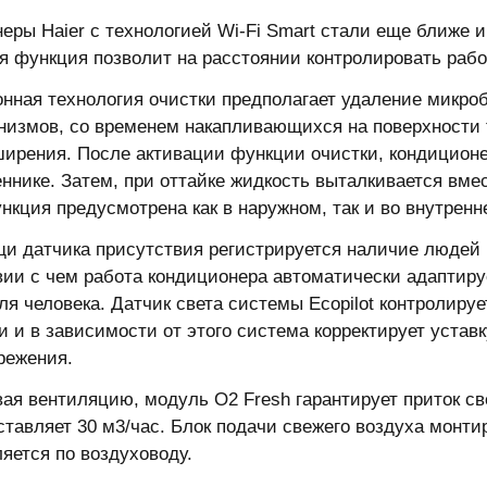
еры Haier с технологией Wi-Fi Smart стали еще ближе и
я функция позволит на расстоянии контролировать раб
нная технология очистки предполагает удаление микробо
низмов, со временем накапливающихся на поверхности
ирения. После активации функции очистки, кондицион
ннике. Затем, при оттайке жидкость выталкивается вме
нкция предусмотрена как в наружном, так и во внутренн
и датчика присутствия регистрируется наличие людей 
вии с чем работа кондиционера автоматически адаптир
ля человека. Датчик света системы Ecopilot контролир
 и в зависимости от этого система корректирует устав
режения.
ая вентиляцию, модуль O2 Fresh гарантирует приток с
ставляет 30 м3/час. Блок подачи свежего воздуха монти
яется по воздуховоду.