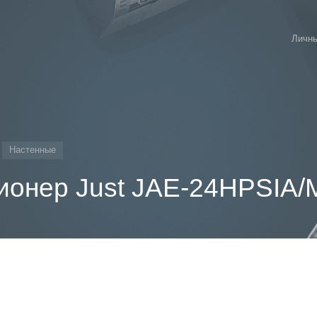
Личны
Настенные
ионер Just JAE-24HPSIA/