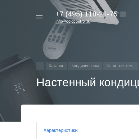
+7 (495) 118-21-75
Например,
info@coldcontrol.ru
кондиционер
Найти
везде
Дайкин
Каталог
Кондиционеры
Сплит системы
Настенный кондиц
Характеристики