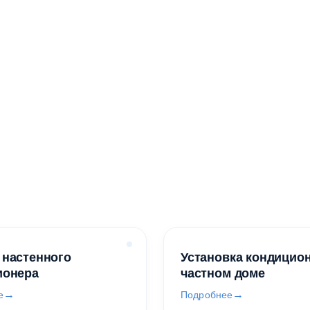
уб.
руб.
руб.
/ шт
/ шт
/ шт
 настенного
Установка кондицио
ионера
частном доме
е
Подробнее