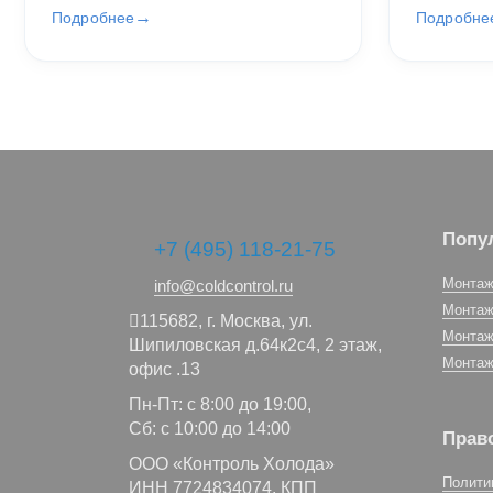
Подробнее
Подробне
Попу
+7 (495) 118-21-75
Монтаж
info@coldcontrol.ru
Монтаж
115682,
г. Москва,
ул.
Монтаж
Шипиловская д.64к2с4, 2 этаж,
Монтаж
офис .13
Пн-Пт: с 8:00 до 19:00,
Сб: с 10:00 до 14:00
Прав
ООО «Контроль Холода»
Полити
ИНН 7724834074, КПП