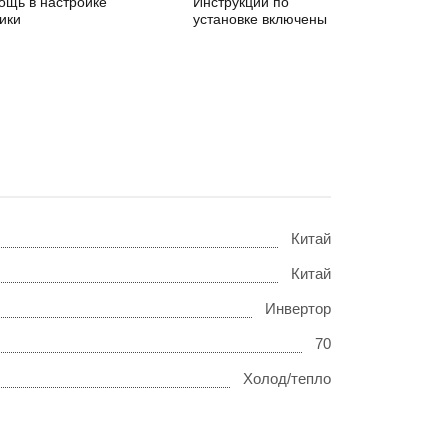
ощь в настройке
Инструкции по
ики
установке включены
Китай
Китай
Инвертор
70
Холод/тепло