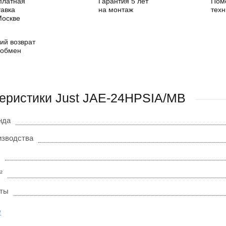
платная
Гарантия 5 лет
Пом
тавка
на монтаж
техн
Москве
ий возврат
 обмен
еристики Just JAE-24HPSIA/MB
нда
изводства
²
оты
е