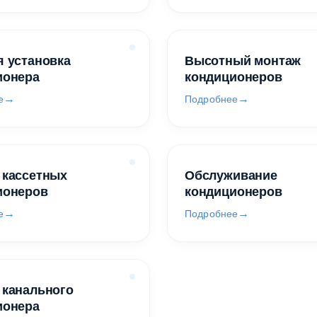
 установка
Высотный монтаж
ионера
кондиционеров
е
Подробнее
 кассетных
Обслуживание
ионеров
кондиционеров
е
Подробнее
 канального
ионера