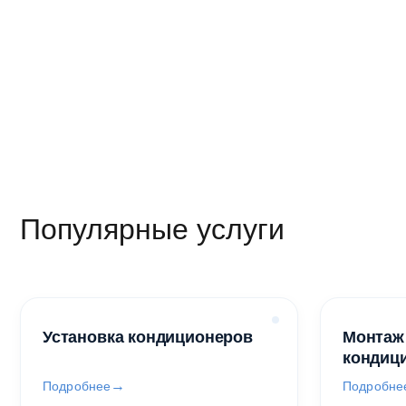
26 586 р
86 000 
76 700 
Популярные услуги
Установка кондиционеров
Монтаж
кондиц
Подробнее
Подробне