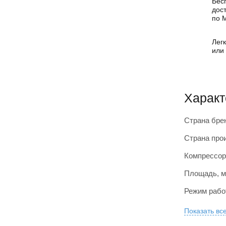
Бес
дос
по 
Легк
или
Характ
Страна бре
Страна про
Компрессор
Площадь, м
Режим раб
Показать вс