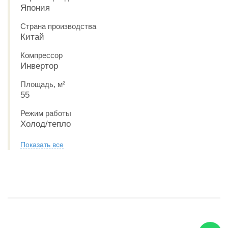
Япония
Страна производства
Китай
Компрессор
Инвертор
Площадь, м²
55
Режим работы
Холод/тепло
Показать все
РАССРОЧКА 0-0-6
ЕСТЬ В ШОУРУМЕ