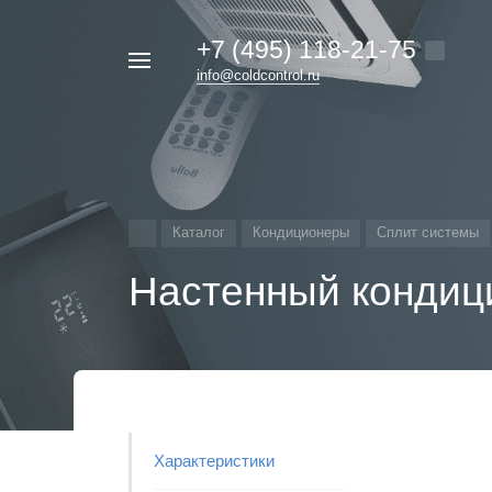
+7 (495) 118-21-75
Например,
info@coldcontrol.ru
кондиционер
Найти
везде
Дайкин
Каталог
Кондиционеры
Сплит системы
Настенный кондиц
Характеристики