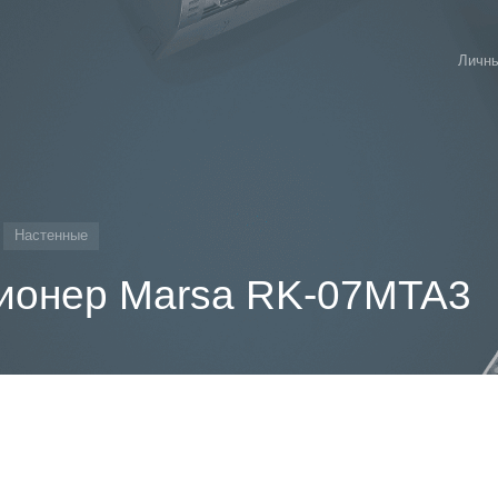
Личны
Настенные
ионер Marsa RK-07MTA3