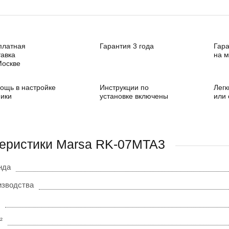
платная
Гарантия 3 года
Гара
тавка
на 
Москве
ощь в настройке
Инструкции по
Легк
ники
установке включены
или
еристики Marsa RK-07MTA3
нда
изводства
²