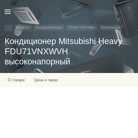
Каталог
Кондиционеры
Сплит системы
Канальные
Кондиционер Mitsubishi Heavy
FDU71VNXWVH
высоконапорный
О товаре
Цена и заказ