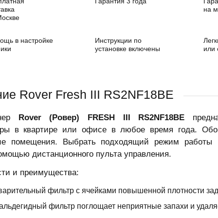
платная
Гарантия 3 года
Гара
тавка
на 
Москве
ощь в настройке
Инструкции по
Легк
ники
установке включены
или
ие Rover Fresh III RS2NF18BE
онер
Rover (Ровер) FRESH III RS2NF18BE
предна
уры в квартире или офисе в любое время года. Обор
ие помещения. Выбрать подходящий режим работы 
омощью дистанционного пульта управления.
ти и преимущества:
арительный фильтр с ячейками повышенной плотности зад
льдегидный фильтр поглощает неприятные запахи и удаляе