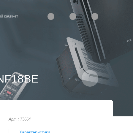
й кабинет
2NF18BE
Арт.: 73664
Характеристики