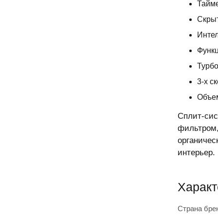
Тайме
Скры
Интел
Функ
Турб
3-х с
Объе
Сплит-си
фильтром,
органиче
интерьер.
Характ
Страна бре