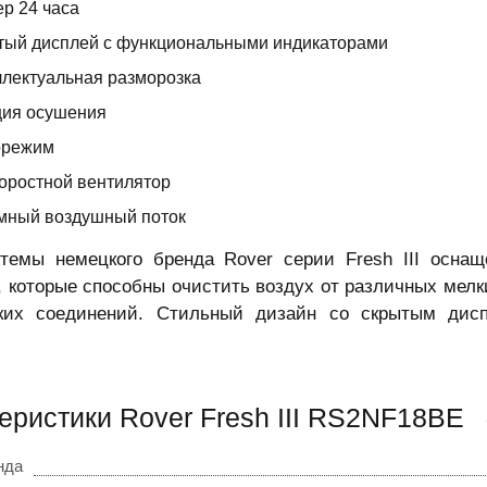
р 24 часа
тый дисплей с функциональными индикаторами
лектуальная разморозка
ция осушения
орежим
коростной вентилятор
мный воздушный поток
стемы немецкого бренда Rover серии Fresh III осн
 которые способны очистить воздух от различных мелк
ских соединений. Стильный дизайн со скрытым ди
еристики Rover Fresh III RS2NF18BE
нда