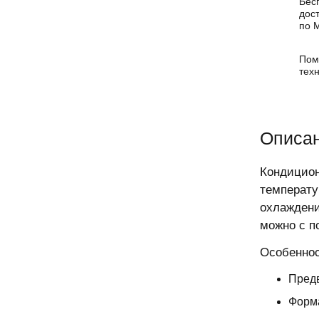
Бес
дос
по 
Пом
тех
Описан
Кондици
температ
охлажден
можно с п
Особеннос
Предв
Форма