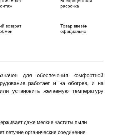
нтия 5 лет
Беспроцентная
монтаж
расрочка
ий возврат
Товар ввезён
 обмен
официально
значен для обеспечения комфортной
удование работает и на обогрев, и на
или установить желаемую температуру
ерживает даже мелкие частиты пыли
т летучие органические соединения