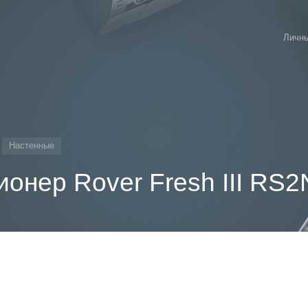
Личны
Настенные
онер Rover Fresh III RS