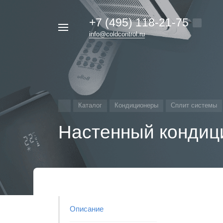
+7 (495) 118-21-75
Например,
info@coldcontrol.ru
кондиционер
Найти
везде
Дайкин
Каталог
Кондиционеры
Сплит системы
Настенный кондици
Описание