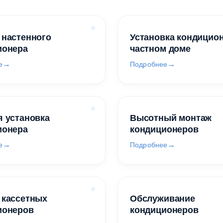
 настенного
Установка кондицио
ионера
частном доме
е
Подробнее
 установка
Высотный монтаж
ионера
кондиционеров
е
Подробнее
 кассетных
Обслуживание
ионеров
кондиционеров