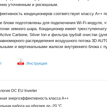
нно уточненным и роскошным.
ективность кондиционеров соответствует классу А++ п
е блоки подготовлены для подключения Wi-Fi-модуля, ч
точки земного шара. Кондиционер имеет трехступенчат
ctive Carbone, Silver Ion и фильтра грубой очистки (дл
авномерного распределения воздушного потока 3D AUTO
льными и вертикальными жалюзи внутреннего блока с п
т
Инструкция
логия DC EU Inverter
ная энергоэффективность класса А++
льная работа на обогрев до -20 °С