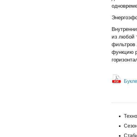
одновреме
Энергоэфф
Внутренни
из любой 
фильтров A
функцию р
горизонта
Букле
Техно
Сезон
Стаби