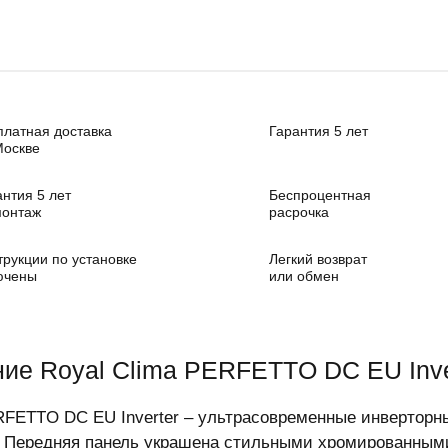
платная доставка
Гарантия 5 лет
Москве
антия 5 лет
Беспроцентная
монтаж
расрочка
трукции по установке
Легкий возврат
ючены
или обмен
ие Royal Clima PERFETTO DC EU Inv
FETTO DC EU Inverter – ультрасовременные инверторн
 Передняя панель украшена стильными хромированны