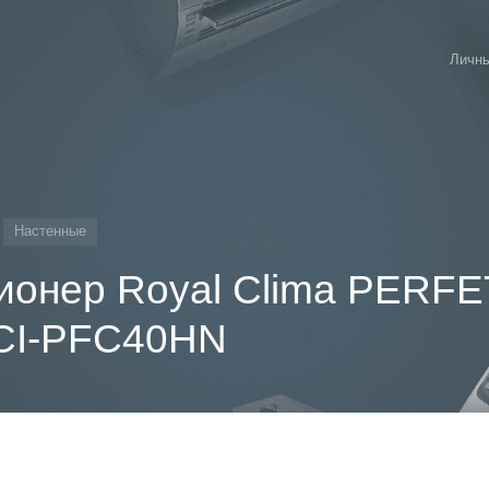
Личны
Настенные
ионер Royal Clima PERF
RCI-PFC40HN