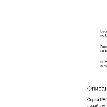
Бес
по 
Гар
на 
Инс
вкл
Описан
Серия PER
дизайном.