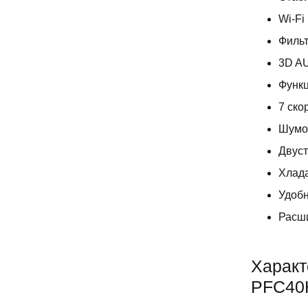
Wi-Fi
Фильт
3D AU
Функц
7 ско
Шумо
Двус
Хлад
Удобн
Расши
Характ
PFC40