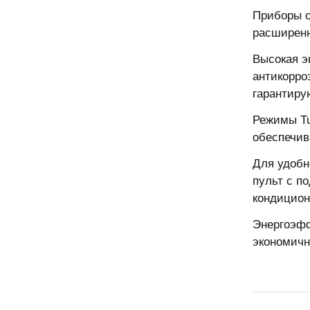
Приборы о
расширенн
Высокая э
антикорро
гарантиру
Режимы Tu
обеспечив
Для удобн
пульт с п
кондицион
Энергоэфф
экономичн