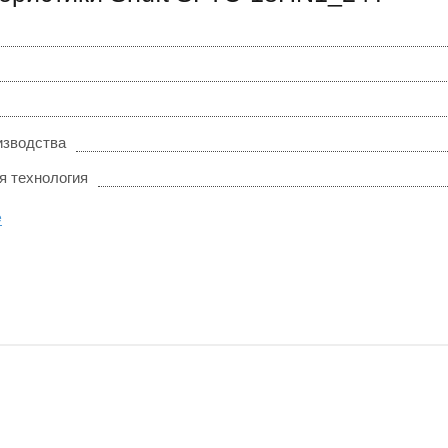
изводства
я технология
е