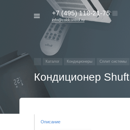
+7 (495) 118-21-75
Например,
info@coldcontrol.ru
кондиционер
Найти
везде
Дайкин
Каталог
Кондиционеры
Сплит системы
Кондиционер Shuf
Описание