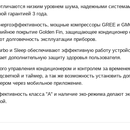
тличаются низким уровнем шума, надежными системам
ой гарантией 3 года.
нергоэффективность, мощные компрессоры GREE и GMCC
зийное покрытие Golden Fin, защищающее кондиционер 
ют долговечность эксплуатации приборов.
rbo и Sleeр обеспечивают эффективную работу устрой
ает дополнительную защиту здоровья пользователя.
ого управления кондиционером и контролем за времене
одсветкой и таймер, а так же возможность установить 
ером через мобильное приложение.
ективность класса "А" и наличие эко-режима делают э
ой.