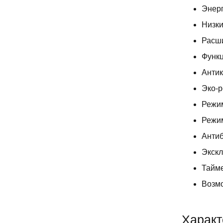
Энерг
Низки
Расши
Функц
Антик
Эко-
Режи
Режи
Анти
Экскл
Тайм
Возмо
Характ