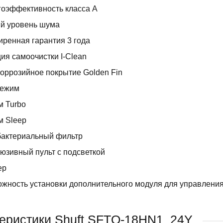
оэффективность класса А
й уровень шума
ренная гарантия 3 года
ия самоочистки I-Clean
оррозийное покрытие Golden Fin
режим
м Turbo
м Sleep
бактериальный фильтр
юзивный пульт с подсветкой
ер
жность установки дополнительного модуля для управления
еристики Shuft SFTO-18HN1_24Y