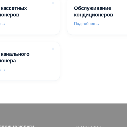
 кассетных
Обслуживание
ионеров
кондиционеров
е
Подробнее
 канального
ионера
е
лярные услуги