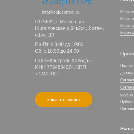
+7 (495) 118-21-75
Монтаж
info@coldcontrol.ru
Монтаж
115682,
г. Москва,
ул.
Монтаж
Шипиловская д.64к2с4, 2 этаж,
Монтаж
офис .13
Пн-Пт: с 8:00 до 19:00,
Сб: с 10:00 до 14:00
Прав
ООО «Контроль Холода»
Полити
ИНН 7724834074, КПП
данных
772401001
Соглас
Соглас
cookies
Заказать звонок
Публич
Соглас
Мы на 