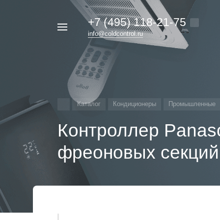
+7 (495) 118-21-75
Например,
info@coldcontrol.ru
кондиционер
Найти
везде
Дайкин
Каталог
Кондиционеры
Промышленные
Контроллер Panas
фреоновых секци