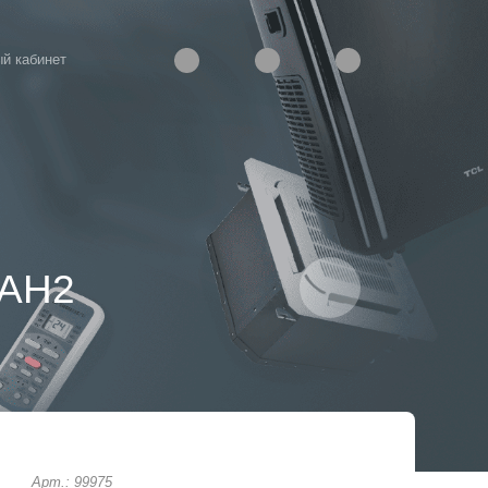
й кабинет
MAH2
Арт.: 99975