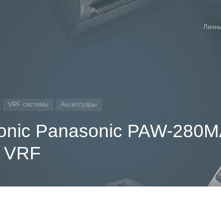
Личны
VRF системы
Аксессуары
onic Panasonic PAW-280
й VRF