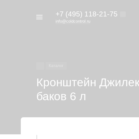
+7 (495) 118-21-75
Например,
info@coldcontrol.ru
кондиционер
Найти
везде
Дайкин
Каталог
Кронштейн Джилек
баков 6 л