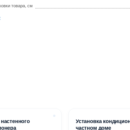
овки товара, см
е
 настенного
Установка кондицио
ионера
частном доме