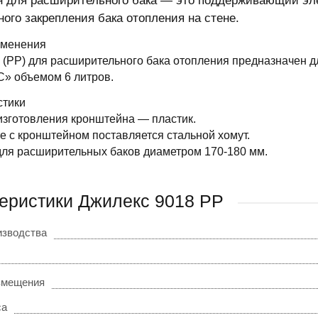
 для расширительного бака — это поддерживающий эле
ного закрепления бака отопления на стене.
именения
(РР) для расширительного бака отопления предназначен д
 объемом 6 литров.
стики
изготовления кронштейна — пластик.
е с кронштейном поставляется стальной хомут.
для расширительных баков диаметром 170-180 мм.
еристики Джилекс 9018 РР
изводства
змещения
са