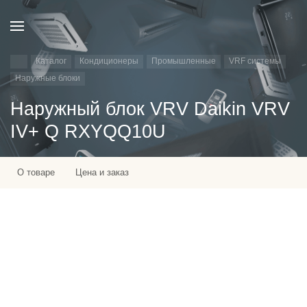
Каталог
Кондиционеры
Промышленные
VRF системы
Наружные блоки
Наружный блок VRV Daikin VRV
IV+ Q RXYQQ10U
О товаре
Цена и заказ