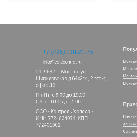
Попу
+7 (495) 118-21-75
Монтаж
info@coldcontrol.ru
Монтаж
115682,
г. Москва,
ул.
Монтаж
Шипиловская д.64к2с4, 2 этаж,
Монтаж
офис .13
Пн-Пт: с 8:00 до 19:00,
Сб: с 10:00 до 14:00
Прав
ООО «Контроль Холода»
Полити
ИНН 7724834074, КПП
данных
772401001
Соглас