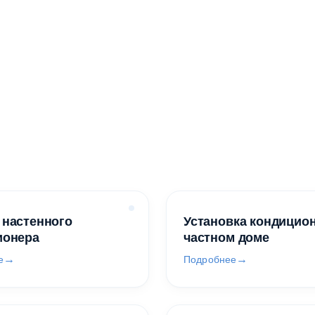
 настенного
Установка кондицио
ионера
частном доме
е
Подробнее