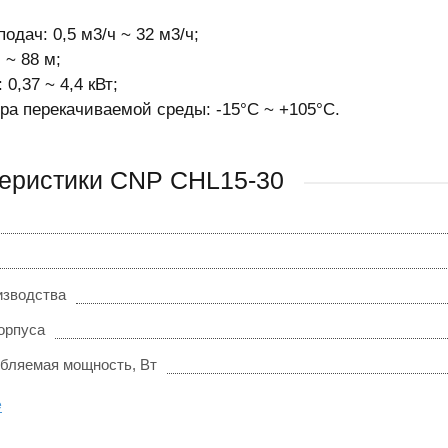
одач: 0,5 м3/ч ~ 32 м3/ч;
 ~ 88 м;
0,37 ~ 4,4 кВт;
ра перекачиваемой среды: -15°С ~ +105°С.
еристики CNP CHL15-30
изводства
орпуса
ебляемая мощность, Вт
е