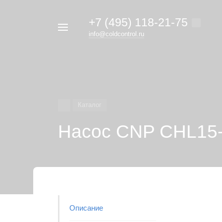
+7 (495) 118-21-75
Например,
info@coldcontrol.ru
кондиционер
Найти
везде
Дайкин
Каталог
Насос CNP CHL15-3
Описание