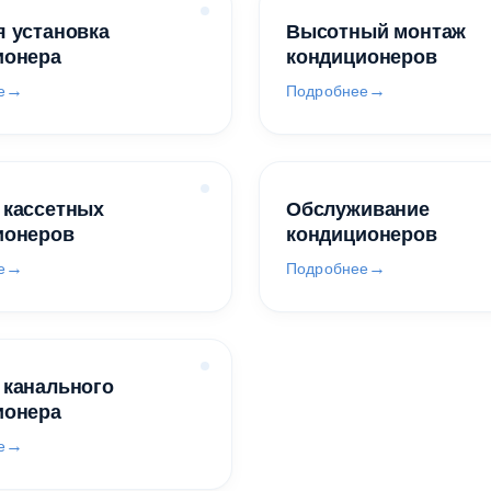
 установка
Высотный монтаж
ионера
кондиционеров
е
Подробнее
 кассетных
Обслуживание
ионеров
кондиционеров
е
Подробнее
 канального
ионера
е