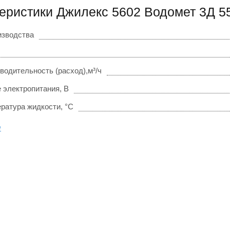
еристики Джилекс 5602 Водомет 3Д 5
изводства
водительность (расход),м³/ч
 электропитания, В
ратура жидкости, °С
е