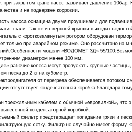
.е. при закрытом кране насос развивает давление 10бар
качества и не подвержен коррозии.
асть насоса оснащена двумя проушинами для подвешив
магистрали. Так же из верхней крышки выходит водост
игатель с короткозамкнутым ротором оборудован термор
ет только при аварийном режиме. Оно рассчитано на мн
ний.Особенности модели «ВОДОМЕТ 3Д» 55/100:Возмож
утренним диаметром менее 100 мм.
е» рабочие колеса могут пропускать крупные частицы, 
м песка до 2 кг на кубометр.
ектродвигателя от перегрева обеспечивается потоком 
кции отсутствует конденсаторная коробка благодаря тому
н трехжильным кабелем с обычной «евровилкой», что 
 вынесенной конденсаторной коробкой.
ъёмный фильтр предотвращает попадание грязи и песка
ильтрующую сетку. Фильтр не случайно имеет форму ко
 процесс опускания насоса в скважину при «ступенчато