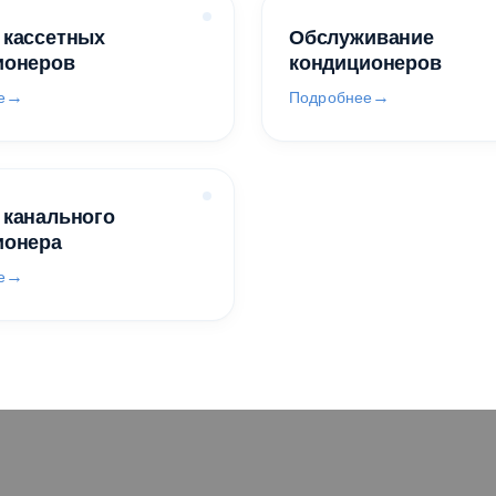
 кассетных
Обслуживание
ионеров
кондиционеров
е
Подробнее
 канального
ионера
е