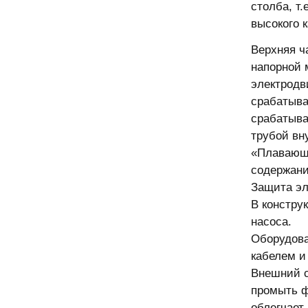
столба, т
высокого 
Верхняя ч
напорной 
электродв
срабатыва
срабатыва
трубой вн
«Плавающи
содержание
Защита эл
В констру
насоса.
Оборудова
кабелем и
Внешний с
промыть ф
облегчает