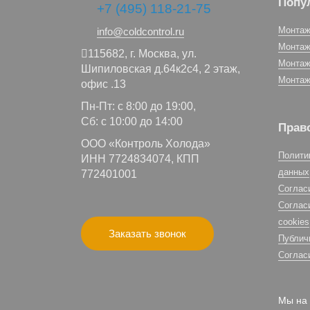
Попу
+7 (495) 118-21-75
Монтаж
info@coldcontrol.ru
Монтаж
115682,
г. Москва,
ул.
Монтаж
Шипиловская д.64к2с4, 2 этаж,
Монтаж
офис .13
Пн-Пт: с 8:00 до 19:00,
Сб: с 10:00 до 14:00
Прав
ООО «Контроль Холода»
Полити
ИНН 7724834074, КПП
данных
772401001
Соглас
Соглас
cookies
Заказать звонок
Публич
Соглас
Мы на 