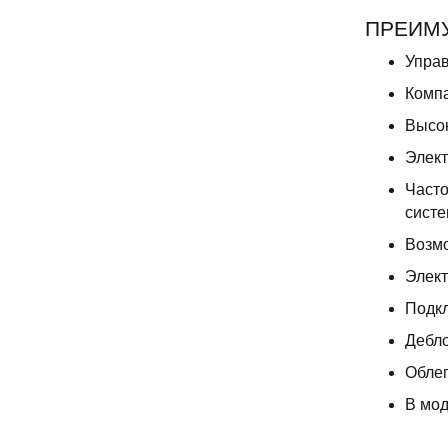
ПРЕИМУ
Упра
Комп
Высок
Элект
Часто
сист
Возм
Элект
Подкл
Дебло
Облег
В мод