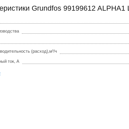
еристики Grundfos 99199612 ALPHA1 
изводства
водительность (расход),м³/ч
ый ток, А
е