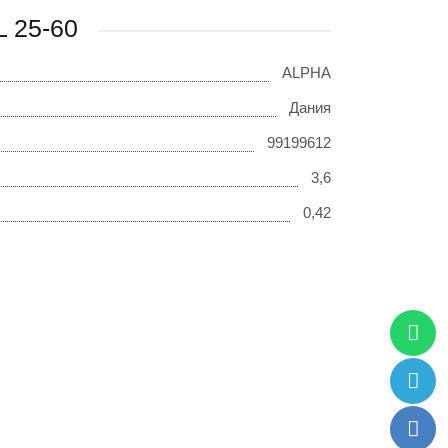
L 25-60
ALPHA
Дания
99199612
3,6
0,42