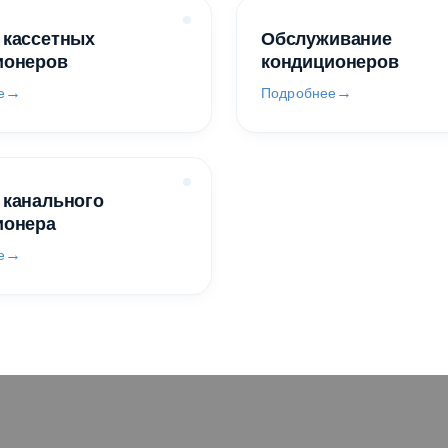
 кассетных
Обслуживание
ионеров
кондиционеров
е
Подробнее
 канального
ионера
е