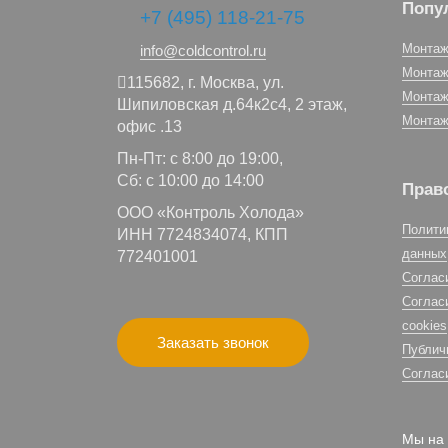
Попу
+7 (495) 118-21-75
Монтаж
info@coldcontrol.ru
Монтаж
115682,
г. Москва,
ул.
Монтаж
Шипиловская д.64к2с4, 2 этаж,
Монтаж
офис .13
Пн-Пт: с 8:00 до 19:00,
Сб: с 10:00 до 14:00
Прав
ООО «Контроль Холода»
Полити
ИНН 7724834074, КПП
данных
772401001
Соглас
Соглас
cookies
Заказать звонок
Публич
Соглас
Мы на 