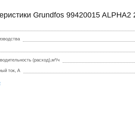
еристики Grundfos 99420015 ALPHA2 
изводства
водительность (расход),м³/ч
ый ток, А
е