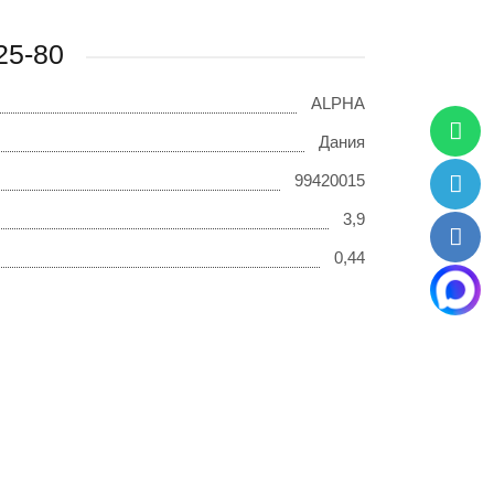
25-80
ALPHA
Дания
99420015
3,9
0,44