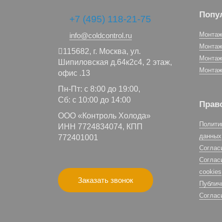
Попу
+7 (495) 118-21-75
Монтаж
info@coldcontrol.ru
Монтаж
115682,
г. Москва,
ул.
Монтаж
Шипиловская д.64к2с4, 2 этаж,
Монтаж
офис .13
Пн-Пт: с 8:00 до 19:00,
Сб: с 10:00 до 14:00
Прав
ООО «Контроль Холода»
Полити
ИНН 7724834074, КПП
данных
772401001
Соглас
Соглас
cookies
Заказать звонок
Публич
Соглас