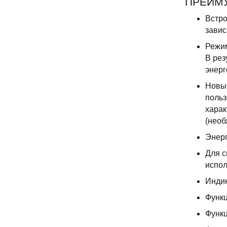
ПРЕИМУ
Встро
завис
Режим
В рез
энер
Новые
польз
харак
(необ
Энерг
Для с
испол
Индик
Функц
Функц