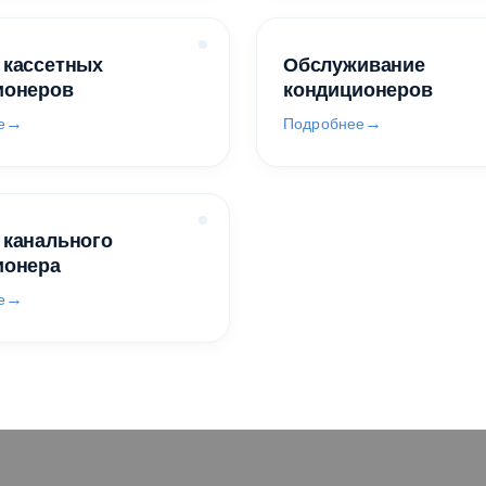
 кассетных
Обслуживание
ионеров
кондиционеров
е
Подробнее
 канального
ионера
е