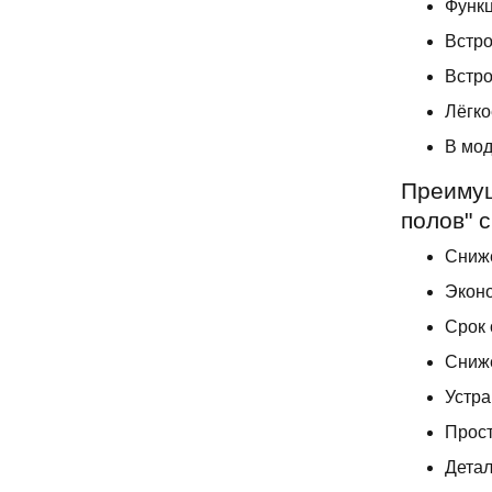
Функц
Встро
Встро
Лёгко
В мод
Преимущ
полов" 
Сниже
Эконо
Срок 
Сниже
Устра
Прост
Детал