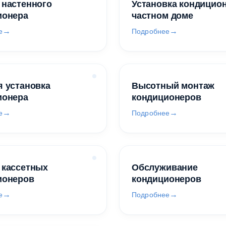
 настенного
Установка кондицио
ионера
частном доме
е
Подробнее
 установка
Высотный монтаж
ионера
кондиционеров
е
Подробнее
 кассетных
Обслуживание
ионеров
кондиционеров
е
Подробнее