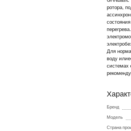
GHNbasic 
ротора, п
ассинхрон
состояния
перегрева
электромо
электробе
Для норма
воду илие
системах 
рекоменду
Характ
Бренд
Модель
Страна про