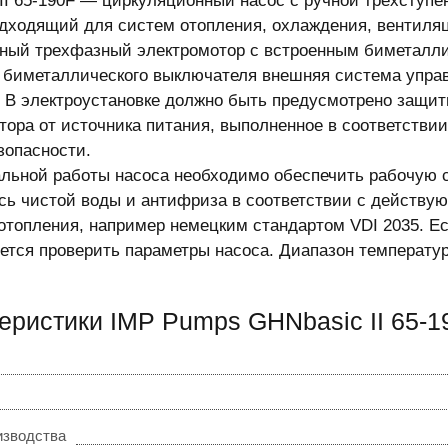
II 65-190F — циркуляционный насос с ручной трехступе
одходящий для систем отопления, охлаждения, вентиля
ный трехфазный электромотор с встроенным биметалли
 биметаллического выключателя внешняя система управ
. В электроустановке должно быть предусмотрено защит
тора от источника питания, выполненное в соответстви
зопасности.
льной работы насоса необходимо обеспечить рабочую 
сь чистой воды и антифриза в соответствии с действу
отопления, например немецким стандартом VDI 2035. Е
ется проверить параметры насоса. Диапазон температур 
еристики IMP Pumps GHNbasic II 65-1
изводства