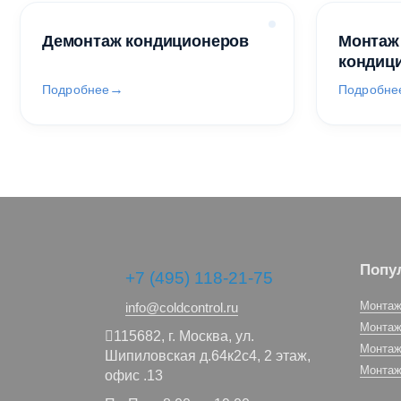
Демонтаж кондиционеров
Монтаж
кондиц
Подробнее
Подробне
Попу
+7 (495) 118-21-75
Монтаж
info@coldcontrol.ru
Монтаж
115682,
г. Москва,
ул.
Монтаж
Шипиловская д.64к2с4, 2 этаж,
Монтаж
офис .13