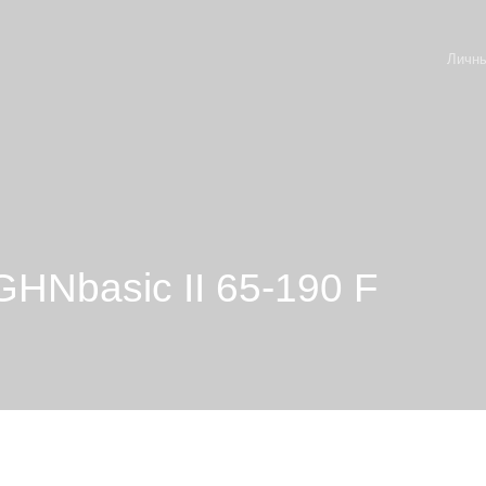
Личны
HNbasic II 65-190 F