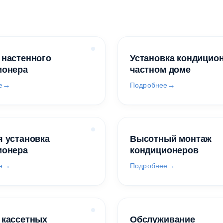
 настенного
Установка кондицио
ионера
частном доме
е
Подробнее
 установка
Высотный монтаж
ионера
кондиционеров
е
Подробнее
 кассетных
Обслуживание