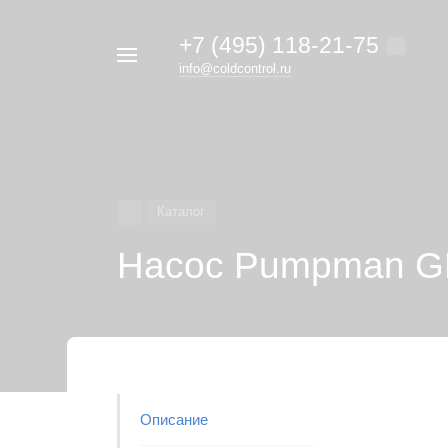
+7 (495) 118-21-75
Например,
info@coldcontrol.ru
кондиционер
Найти
везде
Дайкин
Каталог
Насос Pumpman G
Описание