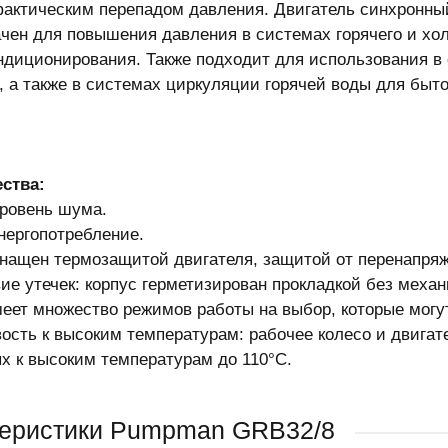
фактическим перепадом давления. Двигатель синхронны
чен для повышения давления в системах горячего и хол
ндиционирования. Также подходит для использования в 
, а также в системах циркуляции горячей воды для бы
ства:
уровень шума.
энергопотребление.
снащен термозащитой двигателя, защитой от перенапряже
вие утечек: корпус герметизирован прокладкой без механ
меет множество режимов работы на выбор, которые могу
вость к высоким температурам: рабочее колесо и двигат
х к высоким температурам до 110°C.
теристики Pumpman GRB32/8