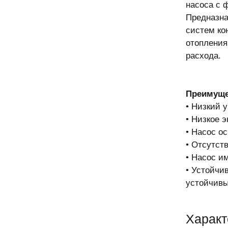
насоса с 
Предназна
систем ко
отопления
расхода.
Преимуще
• Низкий 
• Низкое 
• Насос о
• Отсутст
• Насос и
• Устойчи
устойчивы
Харак