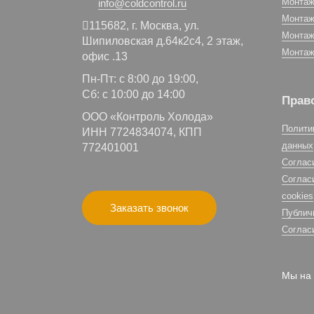
Монтаж
info@coldcontrol.ru
Монтаж
115682,
г. Москва,
ул.
Монтаж
Шипиловская д.64к2с4, 2 этаж,
Монтаж
офис .13
Пн-Пт: с 8:00 до 19:00,
Сб: с 10:00 до 14:00
Прав
ООО «Контроль Холода»
Полити
ИНН 7724834074, КПП
данных
772401001
Соглас
Соглас
cookies
Заказать звонок
Публич
Соглас
Мы на 