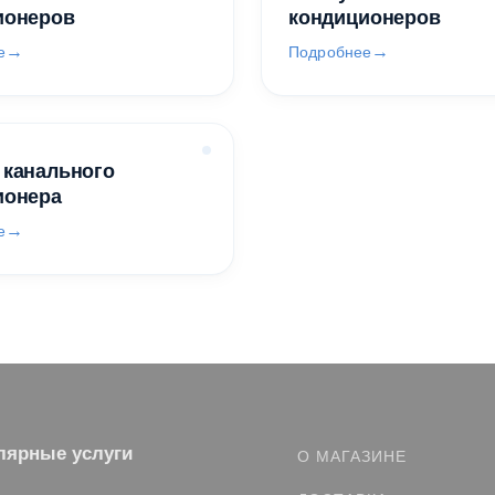
ионеров
кондиционеров
е
Подробнее
 канального
ионера
е
лярные услуги
О МАГАЗИНЕ