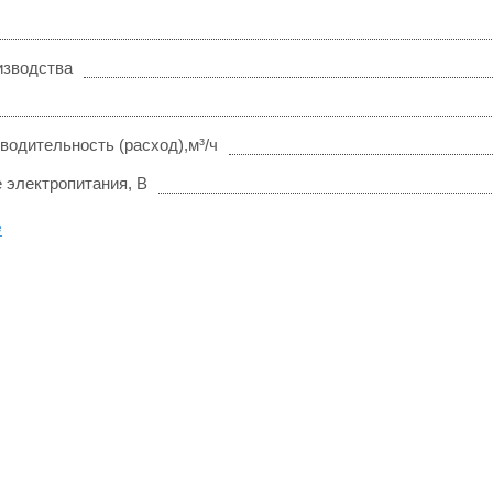
изводства
водительность (расход),м³/ч
 электропитания, В
е