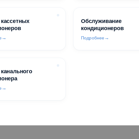
 кассетных
Обслуживание
ионеров
кондиционеров
е
Подробнее
 канального
ионера
е