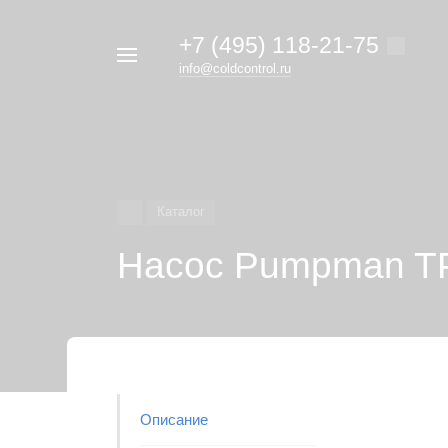
+7 (495) 118-21-75
Например,
info@coldcontrol.ru
кондиционер
Найти
везде
Дайкин
Каталог
Насос Pumpman T
Описание