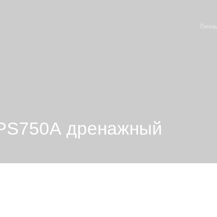
Личны
PS750А дренажный