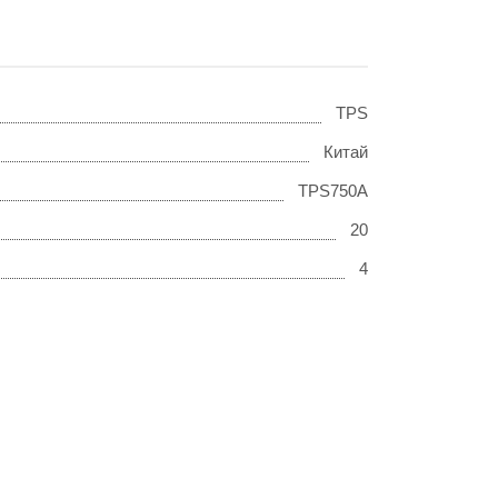
TPS
Китай
TPS750А
20
4