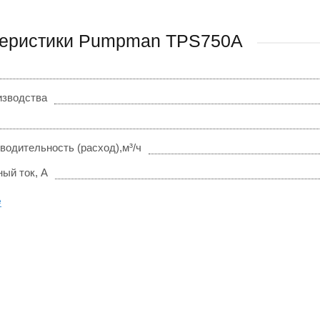
теристики Pumpman TPS750А
изводства
водительность (расход),м³/ч
ый ток, А
е