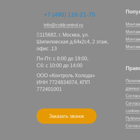
Попу
+7 (495) 118-21-75
Монтаж
info@coldcontrol.ru
Монтаж
115682,
г. Москва,
ул.
Монтаж
Шипиловская д.64к2с4, 2 этаж,
Монтаж
офис .13
Пн-Пт: с 8:00 до 19:00,
Сб: с 10:00 до 14:00
Прав
ООО «Контроль Холода»
Полити
ИНН 7724834074, КПП
данных
772401001
Соглас
Соглас
cookies
Заказать звонок
Публич
Соглас