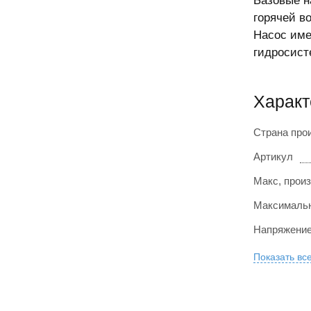
Базовые н
горячей в
Насос име
гидросист
Характ
Страна про
Артикул
Макс, произ
Максимальн
Напряжение
Показать вс