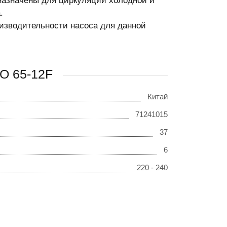
назначены для циркуляции холодной и
.
изводительности насоса для данной
O 65-12F
Китай
71241015
37
6
220 - 240