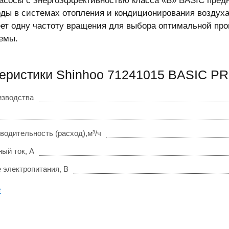
асосы с энергоэффективностью класса «B» BASIC пред
оды в системах отопления и кондиционирования воздуха
ет одну частоту вращения для выбора оптимальной про
емы.
еристики Shinhoo 71241015 BASIC PR
изводства
водительность (расход),м³/ч
ый ток, А
 электропитания, В
е