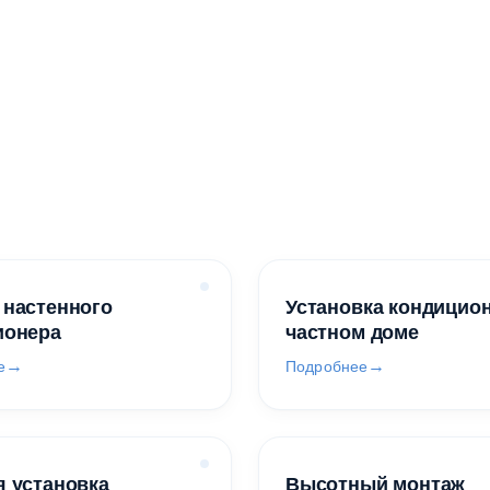
 настенного
Установка кондицио
ионера
частном доме
е
Подробнее
 установка
Высотный монтаж