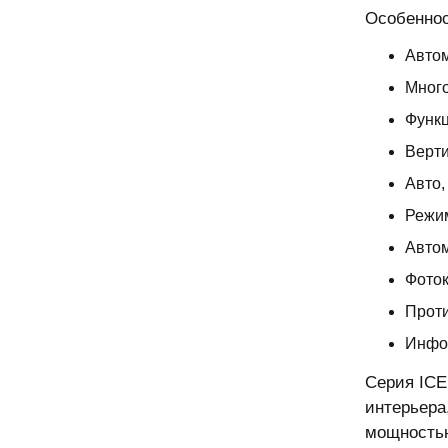
Особеннос
Авто
Много
Функ
Верт
Авто,
Режи
Автом
Фоток
Прот
Инфо
Серия ICE
интерьера
мощностью