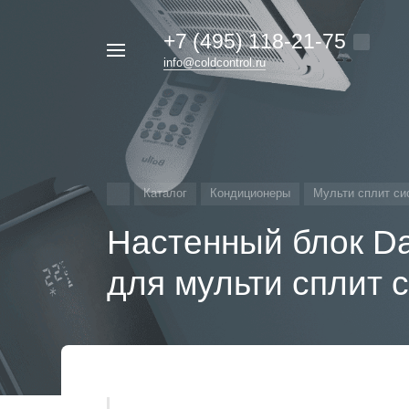
+7 (495) 118-21-75
Например,
info@coldcontrol.ru
кондиционер
Найти
везде
Дайкин
Каталог
Кондиционеры
Мульти сплит си
Настенный блок D
для мульти сплит 