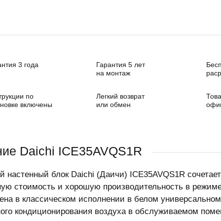
антия 3 года
Гарантия 5 лет
Бес
на монтаж
раср
трукции по
Легкий возврат
Това
ановке включены
или обмен
офи
ие Daichi ICE35AVQS1R
й настенный блок Daichi (Даичи) ICE35AVQS1R сочетает
ую стоимость и хорошую производительность в режиме
ена в классическом исполнении в белом универсальном
ого кондиционирования воздуха в обслуживаемом пом