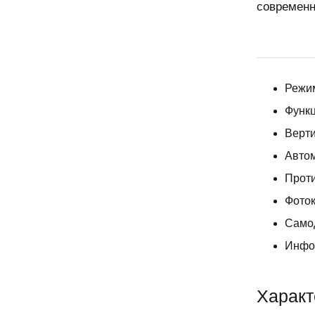
современн
Режим
Функ
Верт
Автом
Прот
Фоток
Само
Инфо
Характ