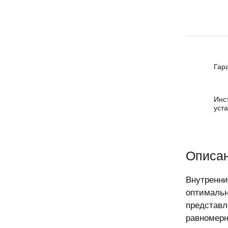
Гар
Инс
уст
Описан
Внутренни
оптимальн
представл
равномерн