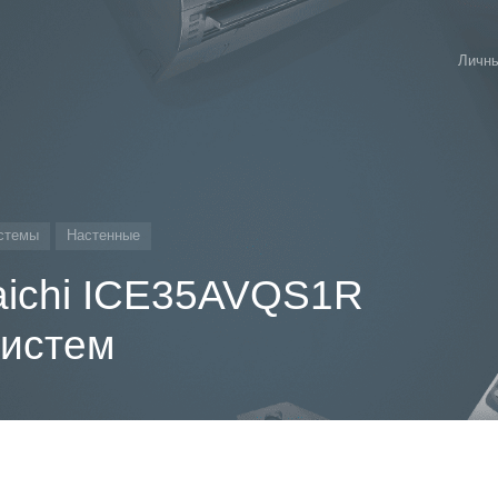
Личны
стемы
Настенные
aichi ICE35AVQS1R
систем