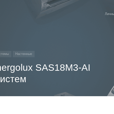
Личны
стемы
Настенные
nergolux SAS18M3-AI
систем