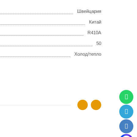
Швейцария
Китай
R410A
50
Холод/тепло