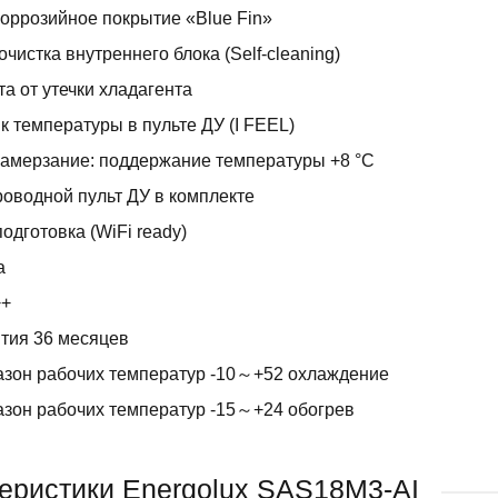
оррозийное покрытие «Blue Fin»
чистка внутреннего блока (Self-cleaning)
а от утечки хладагента
к температуры в пульте ДУ (I FEEL)
амерзание: поддержание температуры +8 °C
оводной пульт ДУ в комплекте
подготовка (WiFi ready)
a
++
тия 36 месяцев
зон рабочих температур -10～+52 охлаждение
зон рабочих температур -15～+24 обогрев
еристики Energolux SAS18M3-AI