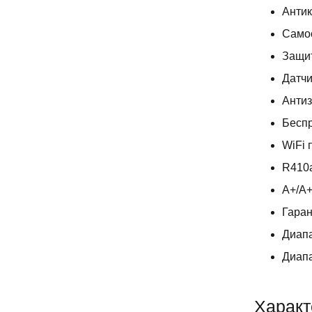
Антик
Самоо
Защит
Датчи
Антиз
Беспр
WiFi 
R410
A+/A
Гаран
Диапа
Диапа
Характ