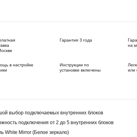
платная
Гарантия 3 года
Гара
тавка
на 
Москве
ощь в настройке
Инструкции по
Легк
ники
установке включены
или
шой выбор подключаемых внутренних блоков
жность подключения от 2 до 5 внутренних блоков
ь White Mirror (Белое зеркало)