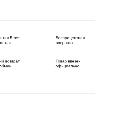
нтия 5 лет
Беспроцентная
монтаж
расрочка
ий возврат
Товар ввезён
 обмен
официально