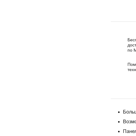
Бес
дос
по 
Пом
тех
Боль
Возмо
Панел