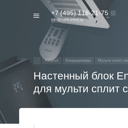
+7 (495) 118-21-75
Например,
info@coldcontrol.ru
кондиционер
Найти
везде
Дайкин
Каталог
Кондиционеры
Мульти сплит си
Настенный блок E
для мульти сплит 