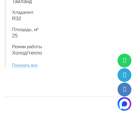
Таиланд
Хладагент
R32
Площадь, м²
25
Режим работы
Холод/тепло
Показать все
РАССРОЧКА 0-0-6
РАССРОЧКА 0-0-6