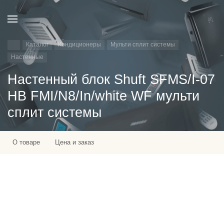
Каталог
Кондиционеры
Мульти сплит системы
Настенные
Настенный блок Shuft SFMS/I-07
HB FMI/N8/In/white WF мульти
сплит системы
О товаре
Цена и заказ