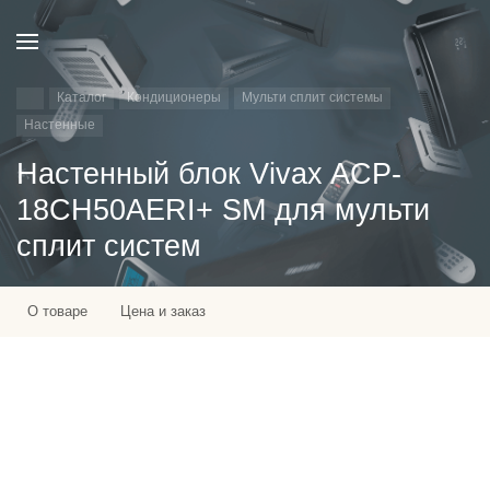
Каталог
Кондиционеры
Мульти сплит системы
Настенные
Настенный блок Vivax ACP-
18CH50AERI+ SM для мульти
сплит систем
О товаре
Цена и заказ