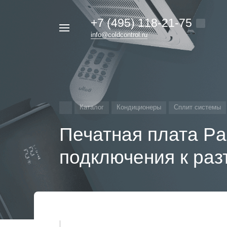
+7 (495) 118-21-75
Например,
info@coldcontrol.ru
кондиционер
Найти
везде
Дайкин
Каталог
Кондиционеры
Сплит системы
Печатная плата P
подключения к раз