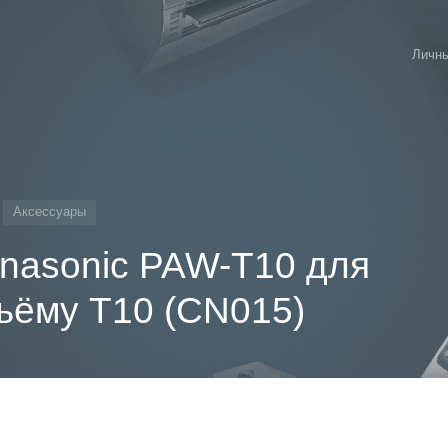
Личны
Аксессуары
anasonic PAW-T10 для
ъёму T10 (CN015)