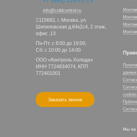
+7 (495) 118-21-75
Монтаж
info@coldcontrol.ru
Монтаж
115682,
г. Москва,
ул.
Монтаж
Шипиловская д.64к2с4, 2 этаж,
Монтаж
офис .13
Пн-Пт: с 8:00 до 19:00,
Сб: с 10:00 до 14:00
Прав
ООО «Контроль Холода»
Полити
ИНН 7724834074, КПП
данных
772401001
Соглас
Соглас
cookies
Заказать звонок
Публич
Соглас
Мы на 