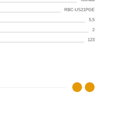
RBC-US21PGE
5,5
2
123