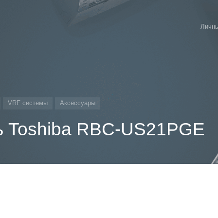
Личны
VRF системы
Аксессуары
ь Toshiba RBC-US21PGE