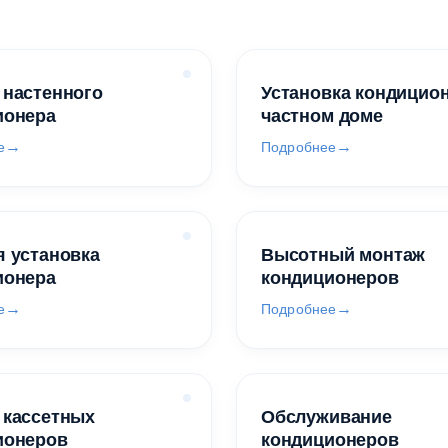
 настенного
Установка кондицио
ионера
частном доме
е
Подробнее
 установка
Высотный монтаж
ионера
кондиционеров
е
Подробнее
 кассетных
Обслуживание
ионеров
кондиционеров