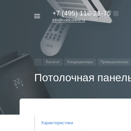
+7 (495) 118-21-75
Например,
info@coldcontrol.ru
кондиционер
Найти
везде
Дайкин
Каталог
Кондиционеры
Промышленные
Потолочная панел
Характеристики